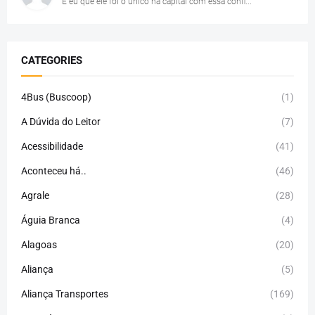
E eu que ele foi o único na capital com essa confi...
CATEGORIES
4Bus (Buscoop)
(1)
A Dúvida do Leitor
(7)
Acessibilidade
(41)
Aconteceu há..
(46)
Agrale
(28)
Águia Branca
(4)
Alagoas
(20)
Aliança
(5)
Aliança Transportes
(169)