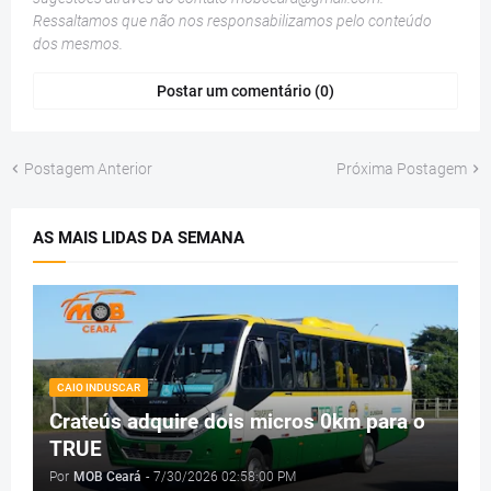
Ressaltamos que não nos responsabilizamos pelo conteúdo
dos mesmos.
Postar um comentário (0)
Postagem Anterior
Próxima Postagem
AS MAIS LIDAS DA SEMANA
CAIO INDUSCAR
Crateús adquire dois micros 0km para o
TRUE
Por
MOB Ceará
-
7/30/2026 02:58:00 PM