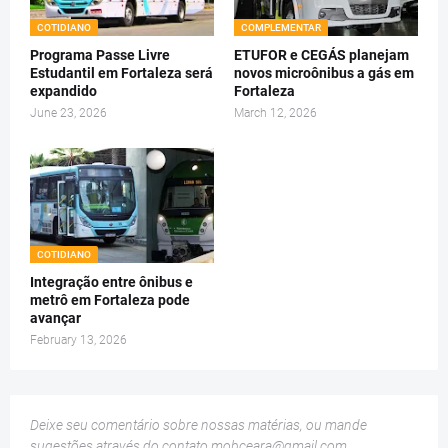
COTIDIANO
COMPLEMENTAR
Programa Passe Livre
ETUFOR e CEGÁS planejam
Estudantil em Fortaleza será
novos microônibus a gás em
expandido
Fortaleza
June 23, 2026
March 12, 2026
COTIDIANO
Integração entre ônibus e
metrô em Fortaleza pode
avançar
February 13, 2026
Deixe seu comentário sobre nossas matérias, ou mande
sugestões através do contato
mobceara@gmail.com
.