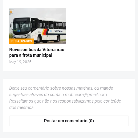
DESATIVADOS
Novos ônibus da Vitória irão
para a frota municipal
May 19, 2026
Deixe seu comentário sobre nossas matérias, ou mande
sugestões através do contato
mobceara@gmail.com
.
Ressaltamos que não nos responsabilizamos pelo conteúdo
dos mesmos.
Postar um comentário (0)