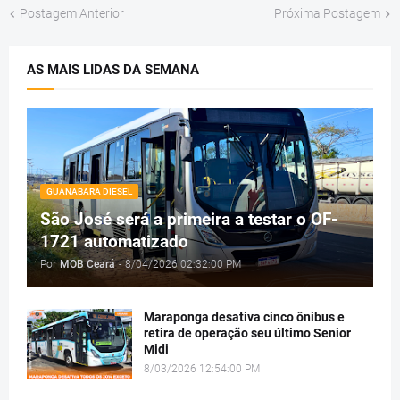
Postagem Anterior
Próxima Postagem
AS MAIS LIDAS DA SEMANA
GUANABARA DIESEL
São José será a primeira a testar o OF-
1721 automatizado
Por
MOB Ceará
-
8/04/2026 02:32:00 PM
Maraponga desativa cinco ônibus e
retira de operação seu último Senior
Midi
8/03/2026 12:54:00 PM