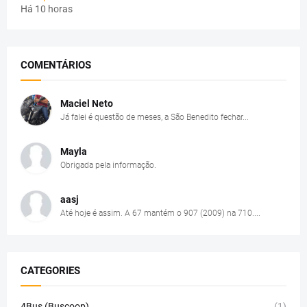
Há 10 horas
COMENTÁRIOS
Maciel Neto
Já falei é questão de meses, a São Benedito fechar...
Mayla
Obrigada pela informação.
aasj
Até hoje é assim. A 67 mantém o 907 (2009) na 710....
CATEGORIES
4Bus (Buscoop)
(1)