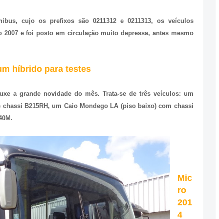
ibus, cujo os prefixos são 0211312 e 0211313, os veículos
o 2007 e foi posto em circulação muito depressa, antes mesmo
um híbrido para testes
ouxe a grande novidade do mês. Trata-se de três veículos: um
 e chassi B215RH, um Caio Mondego LA (piso baixo) com chassi
40M.
Mic
ro
201
4