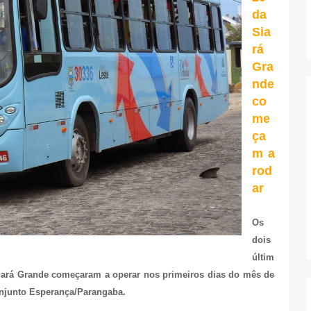
da
Sia
rá
Gra
nde
co
me
ça
m a
rod
ar
Os
dois
últim
iará Grande começaram a operar nos primeiros dias do mês de
Conjunto Esperança/Parangaba.