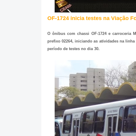
OF-1724 inicia testes na Viação Fo
O ônibus com chassi OF-1724 e carroceria M
prefixo 02264, iniciando as atividades na lin
período de testes no dia 30.