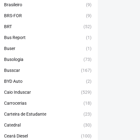
Brasileiro
(9)
BRS-FOR
(9)
BRT
(52)
Bus Report
(1)
Buser
(1)
Busologia
(73)
Busscar
(167)
BYD Auto
(2)
Caio Induscar
(529)
Carrocerias
(18)
Carteira de Estudante
(23)
Catedral
(30)
Ceará Diesel
(100)