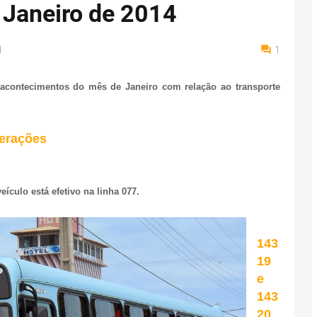
 Janeiro de 2014
M
1
 acontecimentos do mês de Janeiro com relação ao transporte
perações
eículo está efetivo na linha 077.
143
19
e
143
20