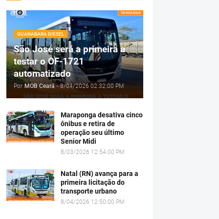
GUANABARA DIESEL
São José será a primeira a
testar o OF-1721
automatizado
Por
MOB Ceará
-
8/04/2026 02:32:00 PM
Maraponga desativa cinco
ônibus e retira de
operação seu último
Senior Midi
8/03/2026 12:54:00 PM
Natal (RN) avança para a
primeira licitação do
transporte urbano
8/04/2026 12:50:00 PM