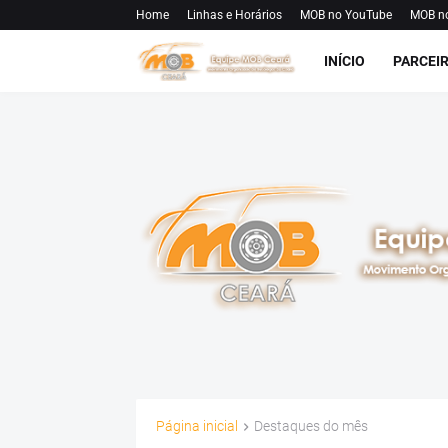
Home
Linhas e Horários
MOB no YouTube
MOB n
INÍCIO
PARCEI
Página inicial
Destaques do mês