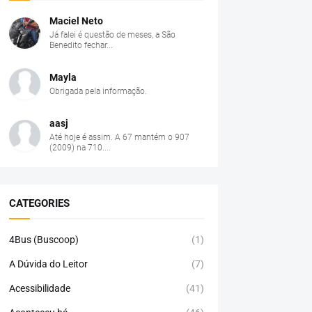
Maciel Neto
Já falei é questão de meses, a São
Benedito fechar...
Mayla
Obrigada pela informação.
aasj
Até hoje é assim. A 67 mantém o 907
(2009) na 710....
CATEGORIES
4Bus (Buscoop)
(1)
A Dúvida do Leitor
(7)
Acessibilidade
(41)