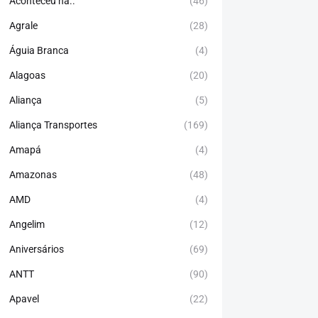
Aconteceu há..
(46)
Agrale
(28)
Águia Branca
(4)
Alagoas
(20)
Aliança
(5)
Aliança Transportes
(169)
Amapá
(4)
Amazonas
(48)
AMD
(4)
Angelim
(12)
Aniversários
(69)
ANTT
(90)
Apavel
(22)