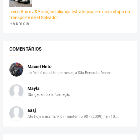
Iveco Bus e J&A lançam aliança estratégica, em nova etapa no
transporte de El Salvador
Há um dia
COMENTÁRIOS
Maciel Neto
Já falei é questão de meses, a São Benedito fechar...
Mayla
Obrigada pela informação.
aasj
Até hoje é assim. A 67 mantém o 907 (2009) na 710....