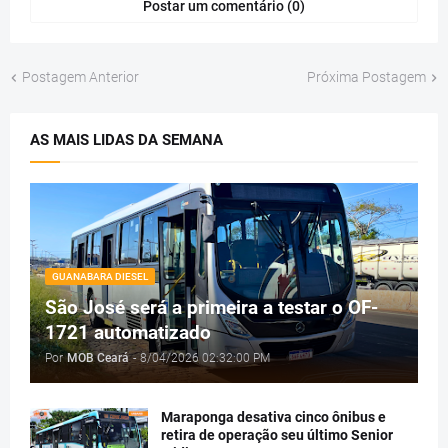
Postar um comentário (0)
Postagem Anterior
Próxima Postagem
AS MAIS LIDAS DA SEMANA
GUANABARA DIESEL
São José será a primeira a testar o OF-
1721 automatizado
Por
MOB Ceará
-
8/04/2026 02:32:00 PM
Maraponga desativa cinco ônibus e
retira de operação seu último Senior