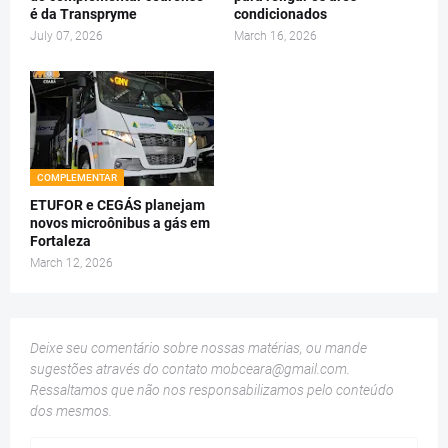
é da Transpryme
condicionados
July 07, 2026
March 16, 2026
COMPLEMENTAR
ETUFOR e CEGÁS planejam
novos microônibus a gás em
Fortaleza
March 12, 2026
Deixe seu comentário sobre nossas matérias, ou mande
sugestões através do contato
mobceara@gmail.com
.
Ressaltamos que não nos responsabilizamos pelo conteúdo
dos mesmos.