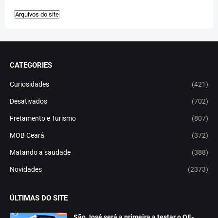
CATEGORIES
Curiosidades
(421)
Desativados
(702)
Fretamento e Turismo
(807)
MOB Ceará
(372)
Matando a saudade
(388)
Novidades
(2373)
ÚLTIMAS DO SITE
São José será a primeira a testar o OF-