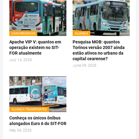
CAIO INDUSCAR
ALIANÇA
Apache VIP V: quantos em
Pesquisa MOB: quantos
operação existem no SIT-
Torinos versão 2007 ainda
FOR atualmente
estão ativos no urbano da
capital cearense?
July 14, 2026
June 09, 2026
ALIANÇA TRANSPORTES
Conheça os únicos ônibus
alongados Euro 6 do SIT-FOR
May 04, 2026