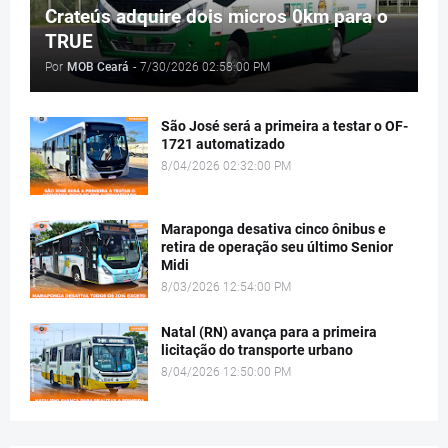
Crateús adquire dois micros 0km para o
TRUE
Por
MOB Ceará
-
7/30/2026 02:58:00 PM
São José será a primeira a testar o OF-
1721 automatizado
8/04/2026 02:32:00 PM
Maraponga desativa cinco ônibus e
retira de operação seu último Senior
Midi
8/03/2026 12:54:00 PM
Natal (RN) avança para a primeira
licitação do transporte urbano
8/04/2026 12:50:00 PM