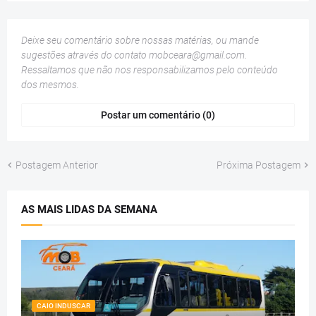
Deixe seu comentário sobre nossas matérias, ou mande
sugestões através do contato
mobceara@gmail.com
.
Ressaltamos que não nos responsabilizamos pelo conteúdo
dos mesmos.
Postar um comentário (0)
Postagem Anterior
Próxima Postagem
AS MAIS LIDAS DA SEMANA
CAIO INDUSCAR