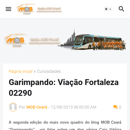
Página inicial
Curiosidades
Garimpando: Viação Fortaleza
02290
Por
MOB Ceará
-
12/08/2013 06:00:00 AM
0
A segunda edição do mais novo quadro do blog MOB Ceará
''Garimpando'', vai falar sobre um dos vários Caio Vitória