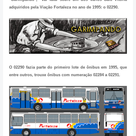
adquiridos pela Viação Fortaleza no ano de 1995: o 02290.
O 02290 fazia parte do primeiro lote de ônibus em 1995, que
entre outros, trouxe ônibus com numeração 02284 a 02291.