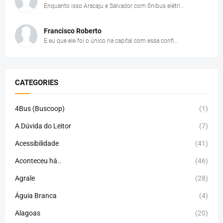
Enquanto isso Aracaju e Salvador com ônibus elétri...
Francisco Roberto
E eu que ele foi o único na capital com essa confi...
CATEGORIES
4Bus (Buscoop)
(1)
A Dúvida do Leitor
(7)
Acessibilidade
(41)
Aconteceu há..
(46)
Agrale
(28)
Águia Branca
(4)
Alagoas
(20)