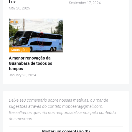
Luz
September 17, 2024
May 20, 2025
AQUISIÇÕES
A menor renovação da
Guanabara de todos os
tempos
January 23, 2024
Deixe seu comentário sobre nossas matérias, ou mande
sugestões através do contato
mobceara@gmail.com
.
Ressaltamos que não nos responsabilizamos pelo conteúdo
dos mesmos.
Postar um comentário (0)