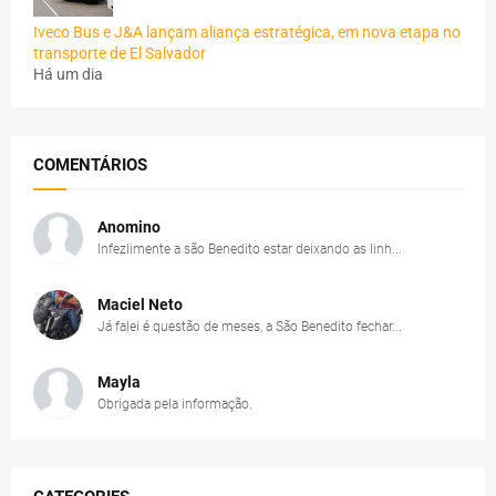
Iveco Bus e J&A lançam aliança estratégica, em nova etapa no
transporte de El Salvador
Há um dia
COMENTÁRIOS
Anomino
Infezlimente a são Benedito estar deixando as linh...
Maciel Neto
Já falei é questão de meses, a São Benedito fechar...
Mayla
Obrigada pela informação.