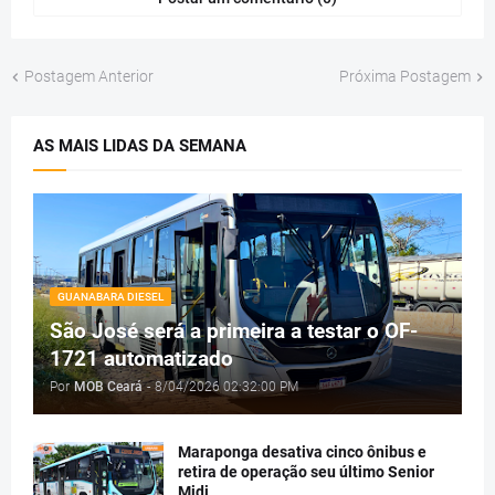
Postagem Anterior
Próxima Postagem
AS MAIS LIDAS DA SEMANA
GUANABARA DIESEL
São José será a primeira a testar o OF-
1721 automatizado
Por
MOB Ceará
-
8/04/2026 02:32:00 PM
Maraponga desativa cinco ônibus e
retira de operação seu último Senior
Midi