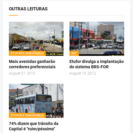
OUTRAS LEITURAS
ETUFOR E SINDIÔNIBUS
BRT
Mais avenidas ganharão
Etufor divulga a implantação
corredores preferenciais
do sistema BRS-FOR
August 21, 2012
August 10, 2012
ETUFOR E SINDIÔNIBUS
74% dizem que trânsito da
Capital é "ruim/péssimo"