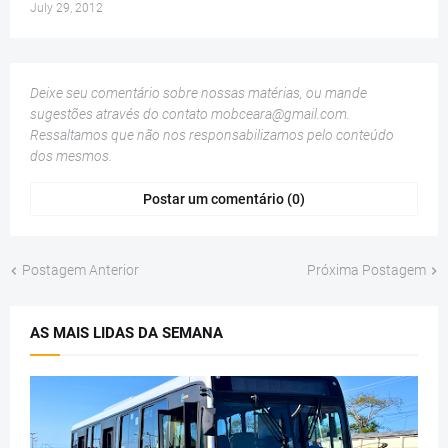
July 29, 2012
Deixe seu comentário sobre nossas matérias, ou mande
sugestões através do contato
mobceara@gmail.com
.
Ressaltamos que não nos responsabilizamos pelo conteúdo
dos mesmos.
Postar um comentário (0)
Postagem Anterior
Próxima Postagem
AS MAIS LIDAS DA SEMANA