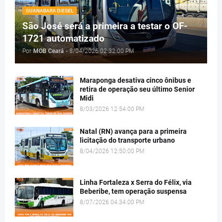
GUANABARA DIESEL
São José será a primeira a testar o OF-
1721 automatizado
Por
MOB Ceará
-
8/04/2026 02:32:00 PM
Maraponga desativa cinco ônibus e
retira de operação seu último Senior
Midi
8/03/2026 12:54:00 PM
Natal (RN) avança para a primeira
licitação do transporte urbano
8/04/2026 12:50:00 PM
Linha Fortaleza x Serra do Félix, via
Beberibe, tem operação suspensa
8/07/2026 04:34:00 PM