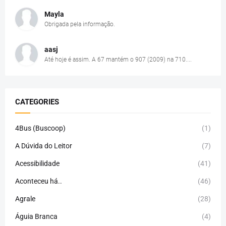
Mayla
Obrigada pela informação.
aasj
Até hoje é assim. A 67 mantém o 907 (2009) na 710....
CATEGORIES
4Bus (Buscoop)
(1)
A Dúvida do Leitor
(7)
Acessibilidade
(41)
Aconteceu há..
(46)
Agrale
(28)
Águia Branca
(4)