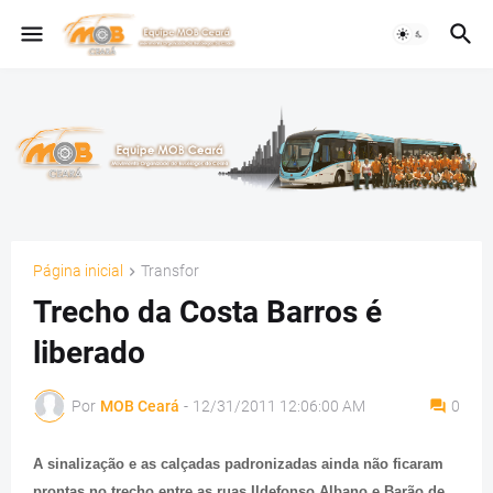
Página inicial
Transfor
Trecho da Costa Barros é
liberado
Por
MOB Ceará
-
12/31/2011 12:06:00 AM
0
A sinalização e as calçadas padronizadas ainda não ficaram
prontas no trecho entre as ruas Ildefonso Albano e Barão de