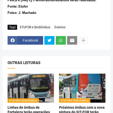
Pesca e (940) Cj Palmeiras/Abreulândia serão reativadas.
Fonte: Etufor
Fotos: J. Machado
Tags
ETUFOR e Sindiônibus
Eventos
Facebook
OUTRAS LEITURAS
ETUFOR E SINDIÔNIBUS
ETUFOR E SINDIÔNIBUS
Linhas de ônibus de
Próximos ônibus com a nova
Fortaleza terão operações
pintura do SIT-FOR terão