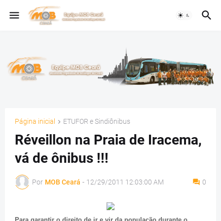
Página inicial
ETUFOR e Sindiônibus
Réveillon na Praia de Iracema,
vá de ônibus !!!
Por
MOB Ceará
-
12/29/2011 12:03:00 AM
0
Para garantir o direito de ir e vir da população durante o