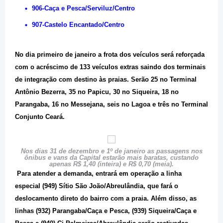
906-Caça e Pesca/Serviluz/Centro
907-Castelo Encantado/Centro
No dia primeiro de janeiro a frota dos veículos será reforçada
com o acréscimo de 133 veículos extras saindo dos terminais
de integração com destino às praias. Serão 25 no Terminal
Antônio Bezerra, 35 no Papicu, 30 no Siqueira, 18 no
Parangaba, 16 no Messejana, seis no Lagoa e três no Terminal
Conjunto Ceará.
Nos dias 31 de dezembro e 1º de janeiro as passagens nos
ônibus e vans da Capital estarão mais baratas, custando
apenas R$ 1,40 (inteira) e R$ 0,70 (meia).
Para atender a demanda, entrará em operação a linha
especial (949) Sítio São João/Abreulândia, que fará o
deslocamento direto do bairro com a praia. Além disso, as
linhas (932) Parangaba/Caça e Pesca, (939) Siqueira/Caça e