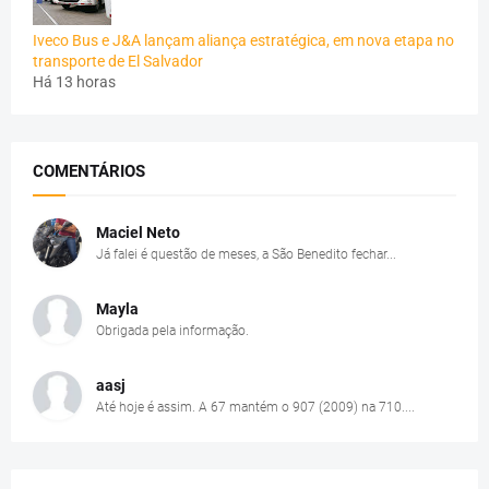
Iveco Bus e J&A lançam aliança estratégica, em nova etapa no
transporte de El Salvador
Há 13 horas
COMENTÁRIOS
Maciel Neto
Já falei é questão de meses, a São Benedito fechar...
Mayla
Obrigada pela informação.
aasj
Até hoje é assim. A 67 mantém o 907 (2009) na 710....