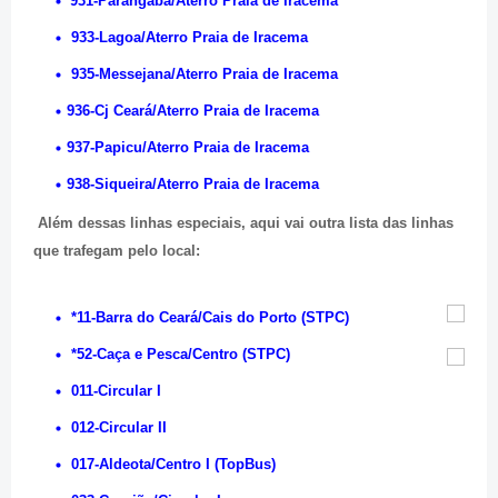
931-Parangaba/Aterro Praia de Iracema
933-Lagoa/Aterro Praia de Iracema
935-Messejana/Aterro Praia de Iracema
936-Cj Ceará/Aterro Praia de Iracema
937-Papicu/Aterro Praia de Iracema
938-Siqueira/Aterro Praia de Iracema
Além dessas linhas especiais, aqui vai outra lista das linhas
que trafegam pelo local:
*11-Barra do Ceará/Cais do Porto (STPC)
*52-Caça e Pesca/Centro (STPC)
011-Circular I
012-Circular II
017-Aldeota/Centro I (TopBus)