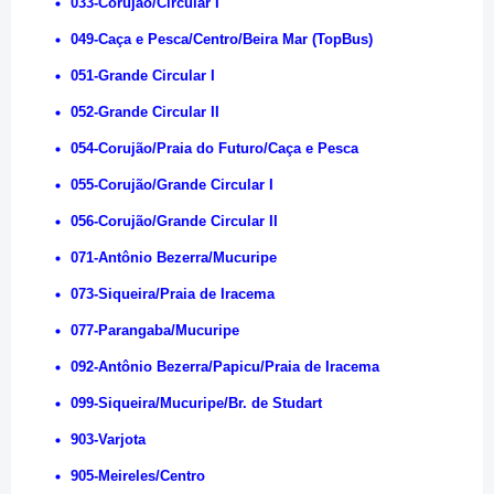
033-Corujão/Circular I
049-Caça e Pesca/Centro/Beira Mar (TopBus)
051-Grande Circular I
052-Grande Circular II
054-Corujão/Praia do Futuro/Caça e Pesca
055-Corujão/Grande Circular I
056-Corujão/Grande Circular II
071-Antônio Bezerra/Mucuripe
073-Siqueira/Praia de Iracema
077-Parangaba/Mucuripe
092-Antônio Bezerra/Papicu/Praia de Iracema
099-Siqueira/Mucuripe/Br. de Studart
903-Varjota
905-Meireles/Centro