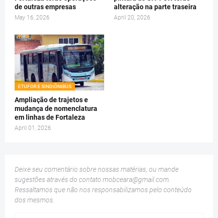
de outras empresas
alteração na parte traseira
May 16, 2026
April 20, 2026
ETUFOR E SINDIÔNIBUS
Ampliação de trajetos e
mudança de nomenclatura
em linhas de Fortaleza
April 01, 2026
Deixe seu comentário sobre nossas matérias, ou mande
sugestões através do contato
mobceara@gmail.com
.
Ressaltamos que não nos responsabilizamos pelo conteúdo
dos mesmos.