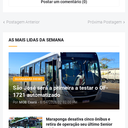
Postar um comentário (0)
Postagem Anterior
Próxima Postagem
AS MAIS LIDAS DA SEMANA
GUANABARA DIESEL
São José será a primeira a testar o OF-
1721 automatizado
Por
MOB Ceará
-
8/04/2026 02:32:00 PM
Maraponga desativa cinco ônibus e
retira de operação seu último Senior