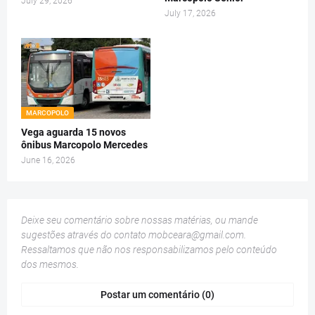
July 29, 2026
July 17, 2026
MARCOPOLO
Vega aguarda 15 novos
ônibus Marcopolo Mercedes
June 16, 2026
Deixe seu comentário sobre nossas matérias, ou mande
sugestões através do contato
mobceara@gmail.com
.
Ressaltamos que não nos responsabilizamos pelo conteúdo
dos mesmos.
Postar um comentário (0)