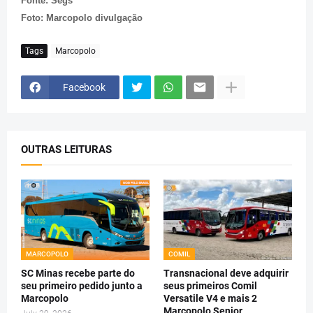
Fonte: Segs
Foto: Marcopolo divulgação
Tags
Marcopolo
Facebook
OUTRAS LEITURAS
MARCOPOLO
COMIL
SC Minas recebe parte do
Transnacional deve adquirir
seu primeiro pedido junto a
seus primeiros Comil
Marcopolo
Versatile V4 e mais 2
Marcopolo Senior