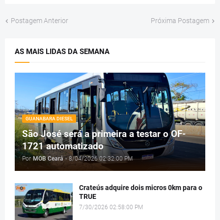
Postagem Anterior
Próxima Postagem
AS MAIS LIDAS DA SEMANA
GUANABARA DIESEL
São José será a primeira a testar o OF-
1721 automatizado
Por
MOB Ceará
-
8/04/2026 02:32:00 PM
Crateús adquire dois micros 0km para o
TRUE
7/30/2026 02:58:00 PM