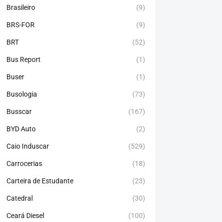
Brasileiro
(9)
BRS-FOR
(9)
BRT
(52)
Bus Report
(1)
Buser
(1)
Busologia
(73)
Busscar
(167)
BYD Auto
(2)
Caio Induscar
(529)
Carrocerias
(18)
Carteira de Estudante
(23)
Catedral
(30)
Ceará Diesel
(100)