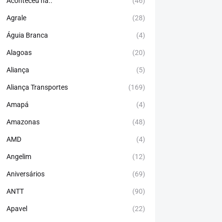
Aconteceu há..
(46)
Agrale
(28)
Águia Branca
(4)
Alagoas
(20)
Aliança
(5)
Aliança Transportes
(169)
Amapá
(4)
Amazonas
(48)
AMD
(4)
Angelim
(12)
Aniversários
(69)
ANTT
(90)
Apavel
(22)