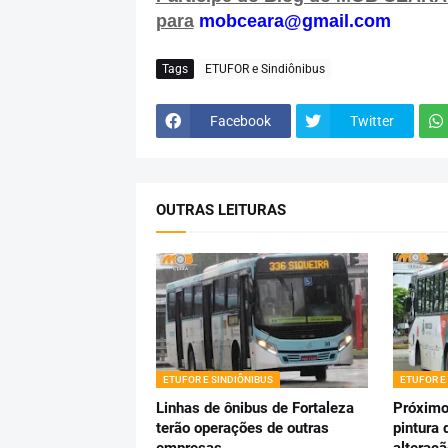
para
mobceara@gmail.com
Tags
ETUFOR e Sindiônibus
Facebook
Twitter
OUTRAS LEITURAS
ETUFOR E SINDIÔNIBUS
ETUFOR E
Linhas de ônibus de Fortaleza
Próximo
terão operações de outras
pintura 