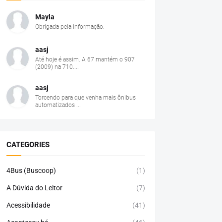
Mayla
Obrigada pela informação.
aasj
Até hoje é assim. A 67 mantém o 907
(2009) na 710....
aasj
Torcendo para que venha mais ônibus
automatizados ...
CATEGORIES
4Bus (Buscoop)
(1)
A Dúvida do Leitor
(7)
Acessibilidade
(41)