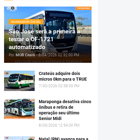
GUANABARA DIESEL
São José será a primeira a
testar o OF-1721
automatizado
Por
MOB Ceará
-
8/04/2026 02:32:00 PM
Crateús adquire dois
micros 0km para o TRUE
7/30/2026 02:58:00 PM
Maraponga desativa cinco
ônibus e retira de
operação seu último
Senior Midi
8/03/2026 12:54:00 PM
Natal (RN) avança para a