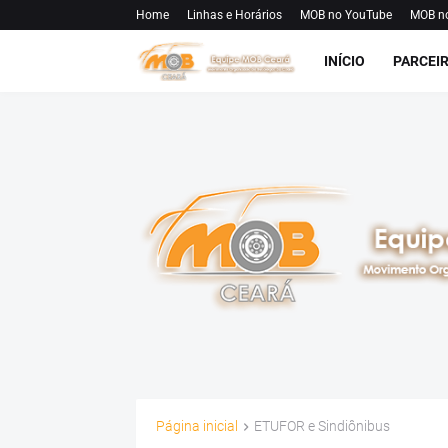
Home
Linhas e Horários
MOB no YouTube
MOB n
INÍCIO
PARCEI
Página inicial
ETUFOR e Sindiônibus