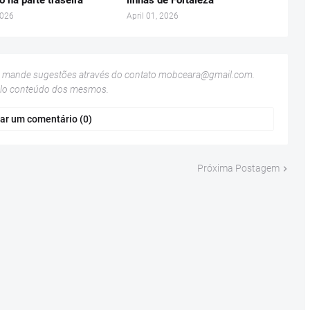
o na parte traseira
linhas de Fortaleza
2026
April 01, 2026
u mande sugestões através do contato
mobceara@gmail.com
.
elo conteúdo dos mesmos.
ar um comentário (0)
Próxima Postagem