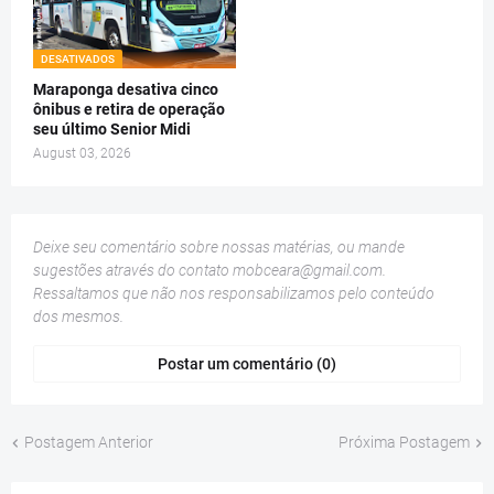
DESATIVADOS
Maraponga desativa cinco
ônibus e retira de operação
seu último Senior Midi
August 03, 2026
Deixe seu comentário sobre nossas matérias, ou mande
sugestões através do contato
mobceara@gmail.com
.
Ressaltamos que não nos responsabilizamos pelo conteúdo
dos mesmos.
Postar um comentário (0)
Postagem Anterior
Próxima Postagem