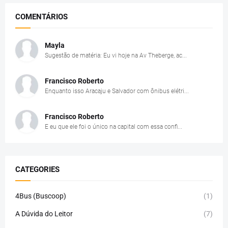
COMENTÁRIOS
Mayla
Sugestão de matéria: Eu vi hoje na Av Theberge, ac...
Francisco Roberto
Enquanto isso Aracaju e Salvador com ônibus elétri...
Francisco Roberto
E eu que ele foi o único na capital com essa confi...
CATEGORIES
4Bus (Buscoop)
(1)
A Dúvida do Leitor
(7)