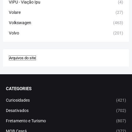
VIPU - Viação Ipu
(4)
Volare
(27)
Volkswagen
(463)
Volvo
(201)
CATEGORIES
Curiosidades
(421)
Desativados
(702)
Fretamento e Turismo
(807)
MOB Ceará
(372)