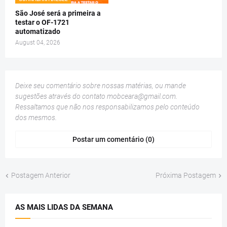
São José será a primeira a
testar o OF-1721
automatizado
August 04, 2026
Deixe seu comentário sobre nossas matérias, ou mande
sugestões através do contato
mobceara@gmail.com
.
Ressaltamos que não nos responsabilizamos pelo conteúdo
dos mesmos.
Postar um comentário (0)
Postagem Anterior
Próxima Postagem
AS MAIS LIDAS DA SEMANA