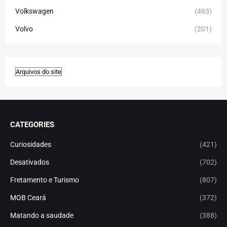
Volkswagen
(463)
Volvo
(201)
CATEGORIES
Curiosidades
(421)
Desativados
(702)
Fretamento e Turismo
(807)
MOB Ceará
(372)
Matando a saudade
(388)