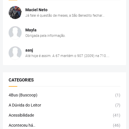
Maciel Neto
Já falei é questão de meses, a São Benedito fechar...
Mayla
Obrigada pela informação.
aasj
Até hoje é assim. A 67 mantém o 907 (2009) na 710....
CATEGORIES
4Bus (Buscoop)
(1)
A Dúvida do Leitor
(7)
Acessibilidade
(41)
Aconteceu há..
(46)