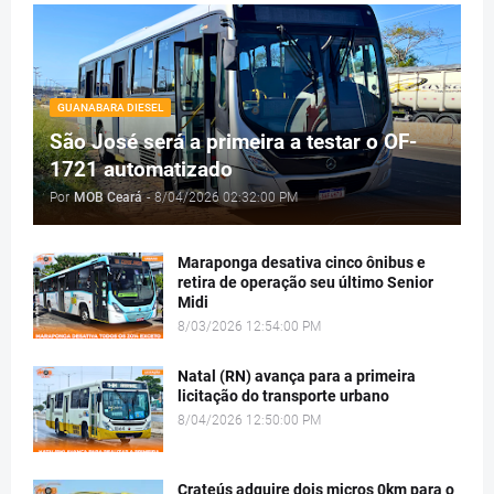
GUANABARA DIESEL
São José será a primeira a testar o OF-
1721 automatizado
Por
MOB Ceará
-
8/04/2026 02:32:00 PM
Maraponga desativa cinco ônibus e
retira de operação seu último Senior
Midi
8/03/2026 12:54:00 PM
Natal (RN) avança para a primeira
licitação do transporte urbano
8/04/2026 12:50:00 PM
Crateús adquire dois micros 0km para o