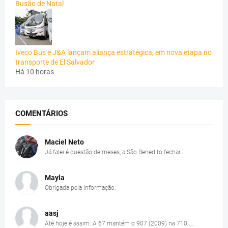
Busão de Natal
Iveco Bus e J&A lançam aliança estratégica, em nova etapa no
transporte de El Salvador
Há 10 horas
COMENTÁRIOS
Maciel Neto
Já falei é questão de meses, a São Benedito fechar...
Mayla
Obrigada pela informação.
aasj
Até hoje é assim. A 67 mantém o 907 (2009) na 710....