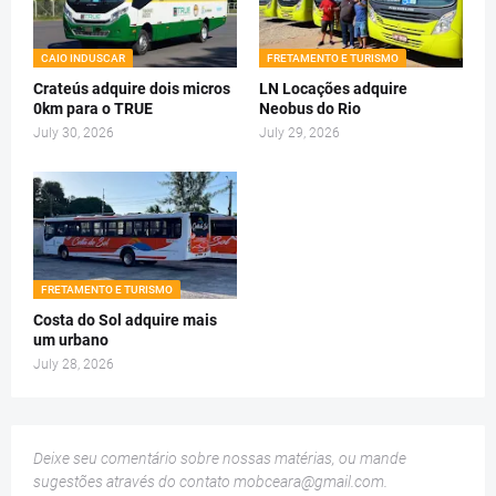
CAIO INDUSCAR
FRETAMENTO E TURISMO
Crateús adquire dois micros
LN Locações adquire
0km para o TRUE
Neobus do Rio
July 30, 2026
July 29, 2026
FRETAMENTO E TURISMO
Costa do Sol adquire mais
um urbano
July 28, 2026
Deixe seu comentário sobre nossas matérias, ou mande
sugestões através do contato
mobceara@gmail.com
.