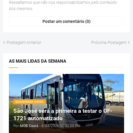
Ressaltamos que não nos responsabilizamos pelo conteúdo
dos mesmos.
Postar um comentário (0)
Postagem Anterior
Próxima Postagem
AS MAIS LIDAS DA SEMANA
GUANABARA DIESEL
São José será a primeira a testar o OF-
1721 automatizado
Por
MOB Ceará
-
8/04/2026 02:32:00 PM