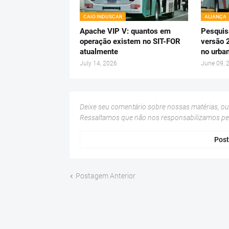
CAIO INDUSCAR
ALIANÇA
Apache VIP V: quantos em
Pesquis
operação existem no SIT-FOR
versão 
atualmente
no urba
July 14, 2026
June 09, 
Deixe seu comentário sobre nossas matérias, o
Ressaltamos que não nos responsabilizamos p
Post
Postagem Anterior