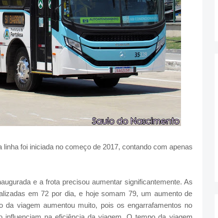
ra linha foi iniciada no começo de 2017, contando com apenas
naugurada e a frota precisou aumentar significantemente. As
otalizadas em 72 por dia, e hoje somam 79, um aumento de
o da viagem aumentou muito, pois os engarrafamentos no
io influenciam na eficiência da viagem. O tempo da viagem