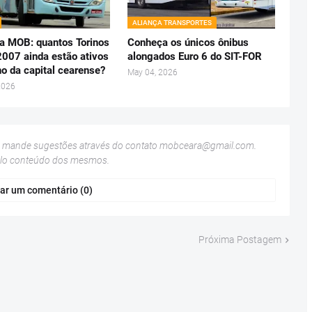
ALIANÇA TRANSPORTES
a MOB: quantos Torinos
Conheça os únicos ônibus
2007 ainda estão ativos
alongados Euro 6 do SIT-FOR
no da capital cearense?
May 04, 2026
2026
u mande sugestões através do contato
mobceara@gmail.com
.
elo conteúdo dos mesmos.
ar um comentário (0)
Próxima Postagem