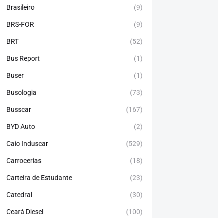
Brasileiro
(9)
BRS-FOR
(9)
BRT
(52)
Bus Report
(1)
Buser
(1)
Busologia
(73)
Busscar
(167)
BYD Auto
(2)
Caio Induscar
(529)
Carrocerias
(18)
Carteira de Estudante
(23)
Catedral
(30)
Ceará Diesel
(100)