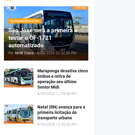
GUANABARA DIESEL
São José será a primeira a
testar o OF-1721
automatizado
Por
MOB Ceará
-
8/04/2026 02:32:00 PM
Maraponga desativa cinco
ônibus e retira de
operação seu último
Senior Midi
8/03/2026 12:54:00 PM
Natal (RN) avança para a
primeira licitação do
transporte urbano
8/04/2026 12:50:00 PM