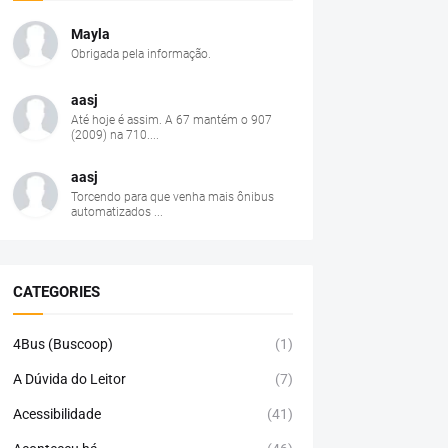
Mayla
Obrigada pela informação.
aasj
Até hoje é assim. A 67 mantém o 907
(2009) na 710....
aasj
Torcendo para que venha mais ônibus
automatizados ...
CATEGORIES
4Bus (Buscoop)
(1)
A Dúvida do Leitor
(7)
Acessibilidade
(41)