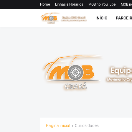
Home
Linhas e Horários
MOB no YouTube
MOB n
INÍCIO
PARCEI
Página inicial
Curiosidades