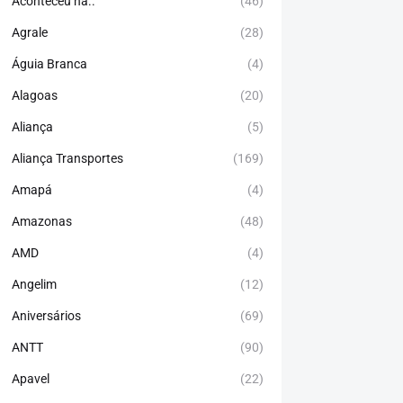
Aconteceu há..
(46)
Agrale
(28)
Águia Branca
(4)
Alagoas
(20)
Aliança
(5)
Aliança Transportes
(169)
Amapá
(4)
Amazonas
(48)
AMD
(4)
Angelim
(12)
Aniversários
(69)
ANTT
(90)
Apavel
(22)