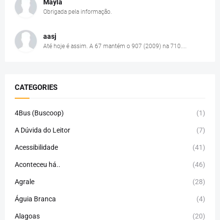
Mayla
Obrigada pela informação.
aasj
Até hoje é assim. A 67 mantém o 907 (2009) na 710....
CATEGORIES
4Bus (Buscoop)
(1)
A Dúvida do Leitor
(7)
Acessibilidade
(41)
Aconteceu há..
(46)
Agrale
(28)
Águia Branca
(4)
Alagoas
(20)