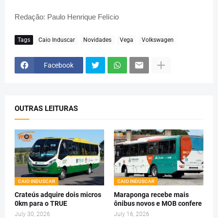
Redação: Paulo Henrique Felício
Tags
Caio Induscar
Novidades
Vega
Volkswagen
Facebook
OUTRAS LEITURAS
CAIO INDUSCAR
CAIO INDUSCAR
Crateús adquire dois micros
Maraponga recebe mais
0km para o TRUE
ônibus novos e MOB confere
July 30, 2026
July 16, 2026