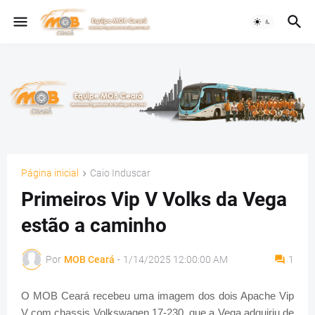
Página inicial
Caio Induscar
Primeiros Vip V Volks da Vega
estão a caminho
Por
MOB Ceará
-
1/14/2025 12:00:00 AM
1
O MOB Ceará recebeu uma imagem dos dois Apache Vip
V com chassis Volkswagen 17-230, que a Vega adquiriu de