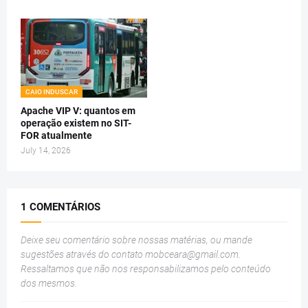
CAIO INDUSCAR
Apache VIP V: quantos em
operação existem no SIT-
FOR atualmente
July 14, 2026
1 COMENTÁRIOS
Deixe seu comentário sobre nossas matérias, ou mande
sugestões através do contato
mobceara@gmail.com
.
Ressaltamos que não nos responsabilizamos pelo conteúdo
dos mesmos.