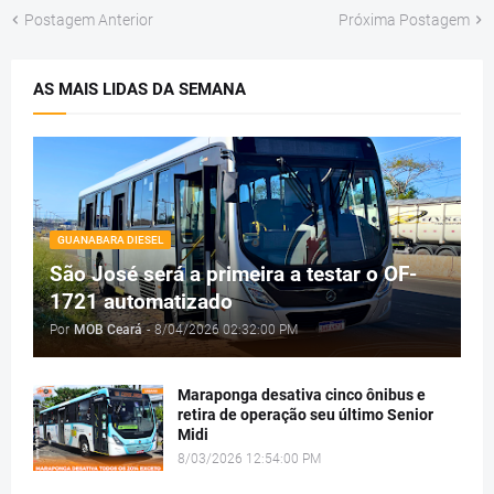
Postagem Anterior
Próxima Postagem
AS MAIS LIDAS DA SEMANA
GUANABARA DIESEL
São José será a primeira a testar o OF-
1721 automatizado
Por
MOB Ceará
-
8/04/2026 02:32:00 PM
Maraponga desativa cinco ônibus e
retira de operação seu último Senior
Midi
8/03/2026 12:54:00 PM