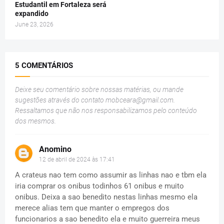
Estudantil em Fortaleza será
expandido
June 23, 2026
5 COMENTÁRIOS
Deixe seu comentário sobre nossas matérias, ou mande
sugestões através do contato
mobceara@gmail.com
.
Ressaltamos que não nos responsabilizamos pelo conteúdo
dos mesmos.
Anomino
12 de abril de 2024 às 17:41
A crateus nao tem como assumir as linhas nao e tbm ela
iria comprar os onibus todinhos 61 onibus e muito
onibus. Deixa a sao benedito nestas linhas mesmo ela
merece alias tem que manter o empregos dos
funcionarios a sao benedito ela e muito guerreira meus