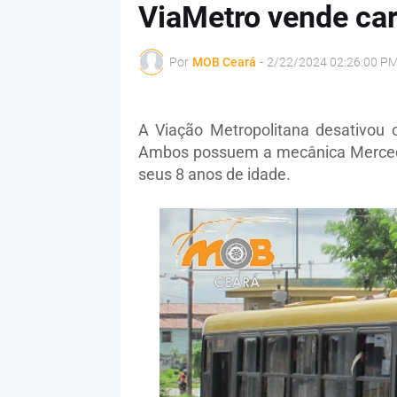
ViaMetro vende ca
Por
MOB Ceará
-
2/22/2024 02:26:00 P
A Viação Metropolitana desativou 
Ambos possuem a mecânica Merced
seus 8 anos de idade.