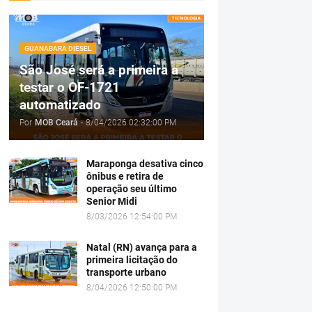
GUANABARA DIESEL
São José será a primeira a
testar o OF-1721
automatizado
Por
MOB Ceará
-
8/04/2026 02:32:00 PM
Maraponga desativa cinco
ônibus e retira de
operação seu último
Senior Midi
8/03/2026 12:54:00 PM
Natal (RN) avança para a
primeira licitação do
transporte urbano
8/04/2026 12:50:00 PM