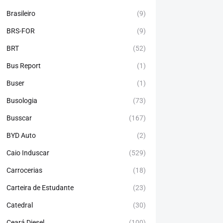
Brasileiro
(9)
BRS-FOR
(9)
BRT
(52)
Bus Report
(1)
Buser
(1)
Busologia
(73)
Busscar
(167)
BYD Auto
(2)
Caio Induscar
(529)
Carrocerias
(18)
Carteira de Estudante
(23)
Catedral
(30)
Ceará Diesel
(100)