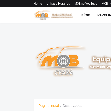
Home
Linhas e Horários
MOB no YouTube
MOB n
INÍCIO
PARCEI
Página inicial
Desativados