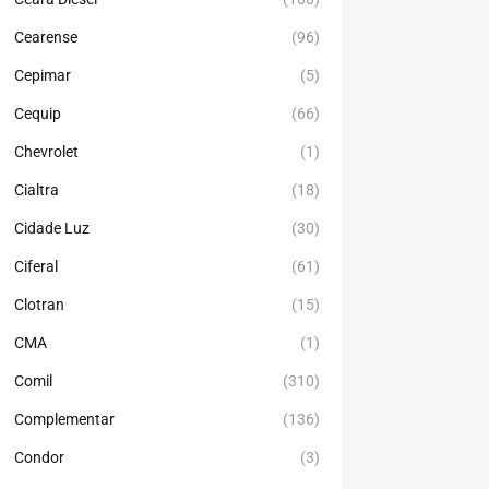
Cearense
(96)
Cepimar
(5)
Cequip
(66)
Chevrolet
(1)
Cialtra
(18)
Cidade Luz
(30)
Ciferal
(61)
Clotran
(15)
CMA
(1)
Comil
(310)
Complementar
(136)
Condor
(3)