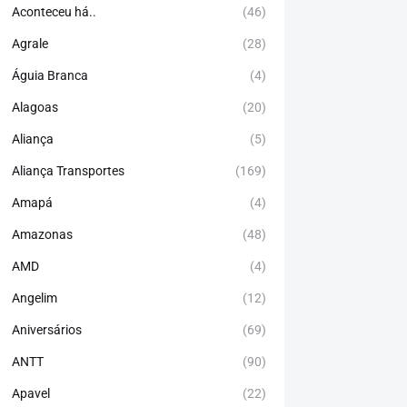
Aconteceu há..
(46)
Agrale
(28)
Águia Branca
(4)
Alagoas
(20)
Aliança
(5)
Aliança Transportes
(169)
Amapá
(4)
Amazonas
(48)
AMD
(4)
Angelim
(12)
Aniversários
(69)
ANTT
(90)
Apavel
(22)