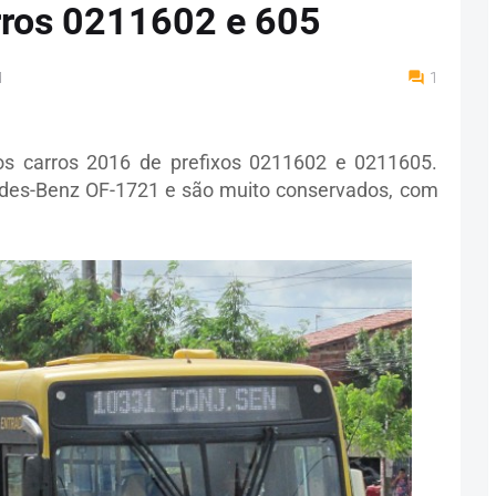
rros 0211602 e 605
M
1
os carros 2016 de prefixos 0211602 e 0211605.
es-Benz OF-1721 e são muito conservados, com