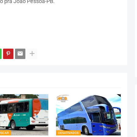
o pra João Pessoa-PB.
USCAR
DESATIVADOS