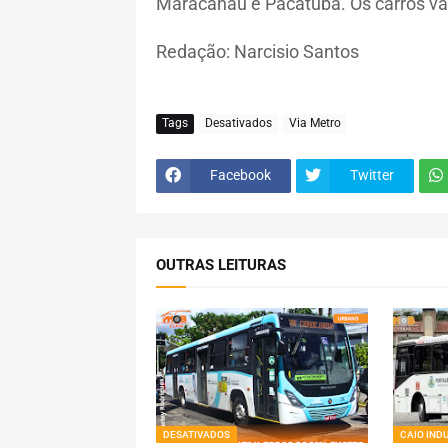
Maracanaú e Pacatuba. Os carros vã
Redação: Narcisio Santos
Tags
Desativados
Via Metro
Facebook
Twitter
OUTRAS LEITURAS
DESATIVADOS
CAIO IND