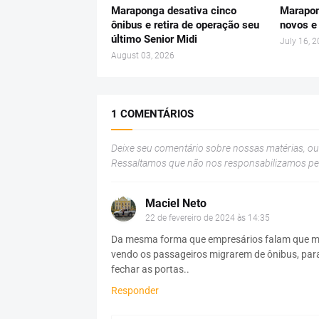
Maraponga desativa cinco
Marapon
ônibus e retira de operação seu
novos e
último Senior Midi
July 16, 
August 03, 2026
1 COMENTÁRIOS
Deixe seu comentário sobre nossas matérias, o
Ressaltamos que não nos responsabilizamos p
Maciel Neto
22 de fevereiro de 2024 às 14:35
Da mesma forma que empresários falam que mot
vendo os passageiros migrarem de ônibus, para 
fechar as portas..
Responder