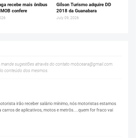
ga recebe mais ônibus
Gilson Turismo adquire DD
 MOB confere
2018 da Guanabara
2026
July 09, 2026
u mande sugestões através do contato
mobceara@gmail.com
.
elo conteúdo dos mesmos.
orista irão receber salário mínimo, nós motoristas estamos
carros de aplicativos, motos e metrôs....quem for fraco vai