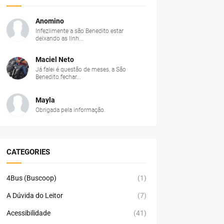
Anomino
Infezlimente a são Benedito estar
deixando as linh...
Maciel Neto
Já falei é questão de meses, a São
Benedito fechar...
Mayla
Obrigada pela informação.
CATEGORIES
4Bus (Buscoop)
(1)
A Dúvida do Leitor
(7)
Acessibilidade
(41)