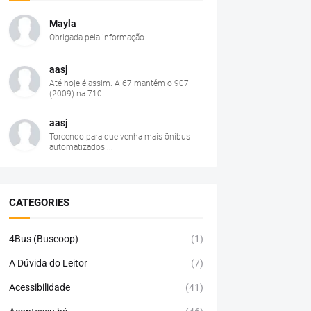
Mayla
Obrigada pela informação.
aasj
Até hoje é assim. A 67 mantém o 907
(2009) na 710....
aasj
Torcendo para que venha mais ônibus
automatizados ...
CATEGORIES
4Bus (Buscoop)
(1)
A Dúvida do Leitor
(7)
Acessibilidade
(41)