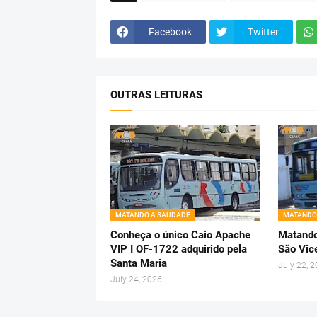
Facebook
Twitter
OUTRAS LEITURAS
MATANDO A SAUDADE
MATANDO
Conheça o único Caio Apache
Matando
VIP I OF-1722 adquirido pela
São Vic
Santa Maria
July 22, 
July 24, 2026