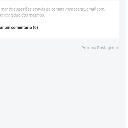
u mande sugestões através do contato
mobceara@gmail.com
.
elo conteúdo dos mesmos.
ar um comentário (0)
Próxima Postagem