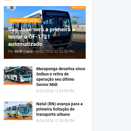
GUANABARA DIESEL
São José será a primeira a
testar o OF-1721
automatizado
Por
MOB Ceará
-
8/04/2026 02:32:00 PM
Maraponga desativa cinco
ônibus e retira de
operação seu último
Senior Midi
8/03/2026 12:54:00 PM
Natal (RN) avança para a
primeira licitação do
transporte urbano
8/04/2026 12:50:00 PM