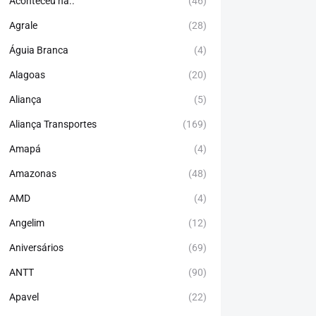
Aconteceu há..
(46)
Agrale
(28)
Águia Branca
(4)
Alagoas
(20)
Aliança
(5)
Aliança Transportes
(169)
Amapá
(4)
Amazonas
(48)
AMD
(4)
Angelim
(12)
Aniversários
(69)
ANTT
(90)
Apavel
(22)