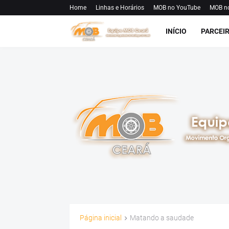
Home
Linhas e Horários
MOB no YouTube
MOB n
INÍCIO
PARCEI
Página inicial
Matando a saudade