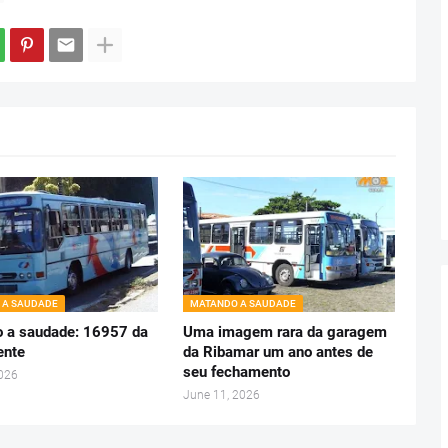
 A SAUDADE
MATANDO A SAUDADE
 a saudade: 16957 da
Uma imagem rara da garagem
ente
da Ribamar um ano antes de
seu fechamento
2026
June 11, 2026