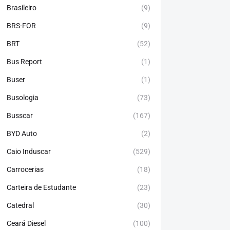
Brasileiro
(9)
BRS-FOR
(9)
BRT
(52)
Bus Report
(1)
Buser
(1)
Busologia
(73)
Busscar
(167)
BYD Auto
(2)
Caio Induscar
(529)
Carrocerias
(18)
Carteira de Estudante
(23)
Catedral
(30)
Ceará Diesel
(100)