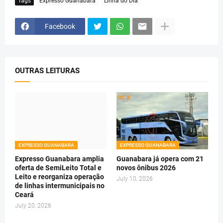
Tags
Expresso Guanabara
Linha do Dia
Facebook
OUTRAS LEITURAS
EXPRESSO GUANABARA
EXPRESSO GUANABARA
Expresso Guanabara amplia
Guanabara já opera com 21
oferta de SemiLeito Total e
novos ônibus 2026
Leito e reorganiza operação
July 10, 2026
de linhas intermunicipais no
Ceará
July 20, 2026