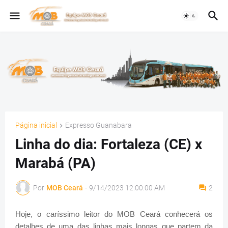
Página inicial
Expresso Guanabara
Linha do dia: Fortaleza (CE) x
Marabá (PA)
Por
MOB Ceará
-
9/14/2023 12:00:00 AM
2
Hoje, o caríssimo leitor do MOB Ceará conhecerá os
detalhes de uma das linhas mais longas que partem da