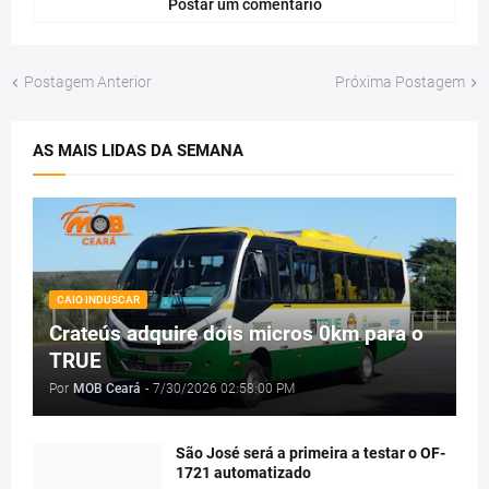
Postar um comentário
Postagem Anterior
Próxima Postagem
AS MAIS LIDAS DA SEMANA
CAIO INDUSCAR
Crateús adquire dois micros 0km para o
TRUE
Por
MOB Ceará
-
7/30/2026 02:58:00 PM
São José será a primeira a testar o OF-
1721 automatizado