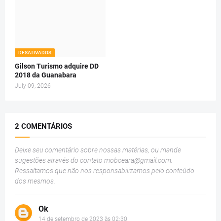
DESATIVADOS
Gilson Turismo adquire DD
2018 da Guanabara
July 09, 2026
2 COMENTÁRIOS
Deixe seu comentário sobre nossas matérias, ou mande
sugestões através do contato
mobceara@gmail.com
.
Ressaltamos que não nos responsabilizamos pelo conteúdo
dos mesmos.
Ok
14 de setembro de 2023 às 02:30