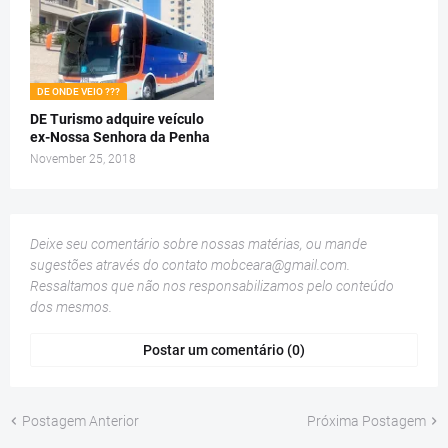
DE ONDE VEIO ???
DE Turismo adquire veículo
ex-Nossa Senhora da Penha
November 25, 2018
Deixe seu comentário sobre nossas matérias, ou mande
sugestões através do contato
mobceara@gmail.com
.
Ressaltamos que não nos responsabilizamos pelo conteúdo
dos mesmos.
Postar um comentário (0)
Postagem Anterior
Próxima Postagem