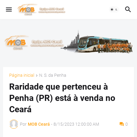
Página inicial
N. S. da Penha
Raridade que pertenceu à
Penha (PR) está à venda no
Ceará
Por
MOB Ceará
-
8/15/2023 12:00:00 AM
0