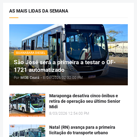
AS MAIS LIDAS DA SEMANA
GUANABARA DIESEL
São José será a primeira a testar o OF-
1721 automatizado
Por
MOB Ceará
-
8/04/2026 02:32:00 PM
Maraponga desativa cinco ônibus e
retira de operação seu último Senior
Midi
8/03/2026 12:54:00 PM
Natal (RN) avança para a primeira
licitação do transporte urbano