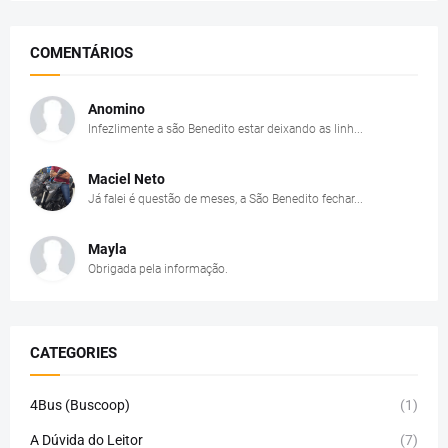
COMENTÁRIOS
Anomino
Infezlimente a são Benedito estar deixando as linh...
Maciel Neto
Já falei é questão de meses, a São Benedito fechar...
Mayla
Obrigada pela informação.
CATEGORIES
4Bus (Buscoop)
(1)
A Dúvida do Leitor
(7)