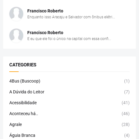
Francisco Roberto
Enquanto isso Aracaju e Salvador com ônibus elétri...
Francisco Roberto
E eu que ele foi o único na capital com essa confi...
CATEGORIES
4Bus (Buscoop)
(1)
A Dúvida do Leitor
(7)
Acessibilidade
(41)
Aconteceu há..
(46)
Agrale
(28)
Águia Branca
(4)