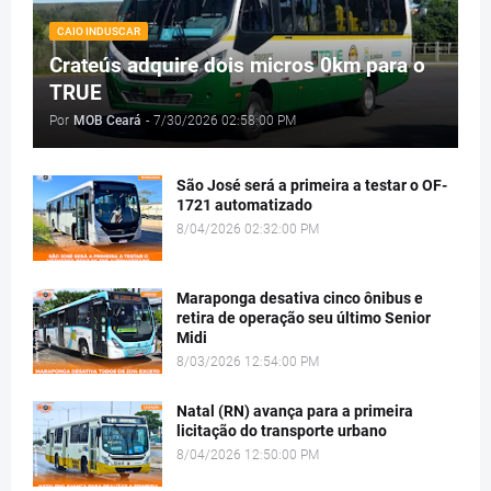
CAIO INDUSCAR
Crateús adquire dois micros 0km para o
TRUE
Por
MOB Ceará
-
7/30/2026 02:58:00 PM
São José será a primeira a testar o OF-
1721 automatizado
8/04/2026 02:32:00 PM
Maraponga desativa cinco ônibus e
retira de operação seu último Senior
Midi
8/03/2026 12:54:00 PM
Natal (RN) avança para a primeira
licitação do transporte urbano
8/04/2026 12:50:00 PM