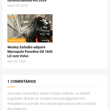
turismo/bandas em 2024
March 05, 2025
MARCOPOLO
Wesley Safadão adquire
Marcopolo Paradiso G8 1600
LD com Volvo
April 05, 2024
1 COMENTÁRIOS
Deixe seu comentário sobre nossas matérias, ou mande
sugestões através do contato
mobceara@gmail.com
.
Ressaltamos que não nos responsabilizamos pelo conteúdo
dos mesmos.