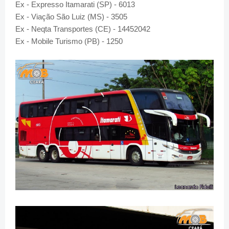
Ex - Expresso Itamarati (SP) - 6013
Ex - Viação São Luiz (MS) - 3505
Ex - Neqta Transportes (CE) - 14452042
Ex - Mobile Turismo (PB) - 1250