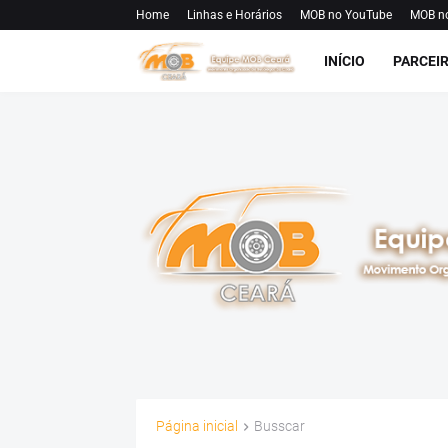
Home
Linhas e Horários
MOB no YouTube
MOB n
INÍCIO
PARCEI
Página inicial
Busscar