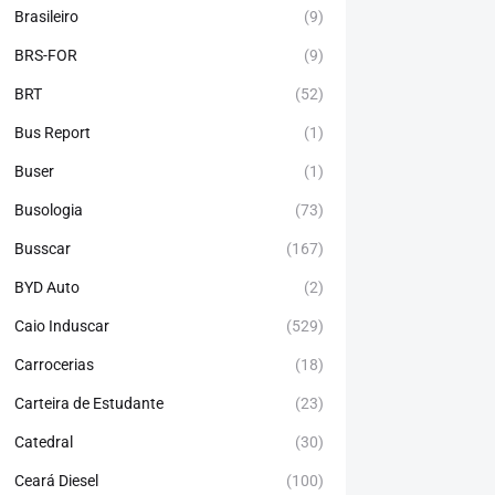
Brasileiro
(9)
BRS-FOR
(9)
BRT
(52)
Bus Report
(1)
Buser
(1)
Busologia
(73)
Busscar
(167)
BYD Auto
(2)
Caio Induscar
(529)
Carrocerias
(18)
Carteira de Estudante
(23)
Catedral
(30)
Ceará Diesel
(100)