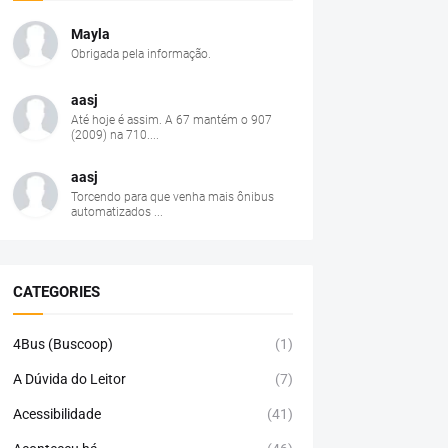
Mayla
Obrigada pela informação.
aasj
Até hoje é assim. A 67 mantém o 907
(2009) na 710....
aasj
Torcendo para que venha mais ônibus
automatizados ...
CATEGORIES
4Bus (Buscoop)
(1)
A Dúvida do Leitor
(7)
Acessibilidade
(41)