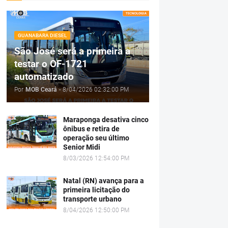
GUANABARA DIESEL
São José será a primeira a
testar o OF-1721
automatizado
Por
MOB Ceará
-
8/04/2026 02:32:00 PM
Maraponga desativa cinco
ônibus e retira de
operação seu último
Senior Midi
8/03/2026 12:54:00 PM
Natal (RN) avança para a
primeira licitação do
transporte urbano
8/04/2026 12:50:00 PM