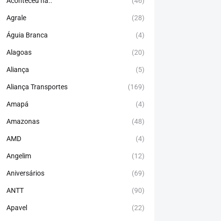
Aconteceu há..
(46)
Agrale
(28)
Águia Branca
(4)
Alagoas
(20)
Aliança
(5)
Aliança Transportes
(169)
Amapá
(4)
Amazonas
(48)
AMD
(4)
Angelim
(12)
Aniversários
(69)
ANTT
(90)
Apavel
(22)