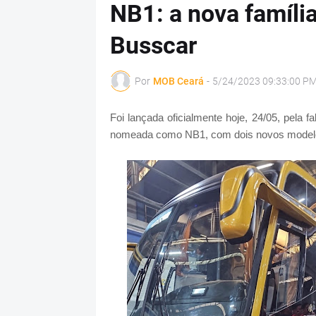
NB1: a nova famíli
Busscar
Por
MOB Ceará
-
5/24/2023 09:33:00 P
Foi lançada oficialmente hoje, 24/05, pela
nomeada como NB1, com dois novos modelos