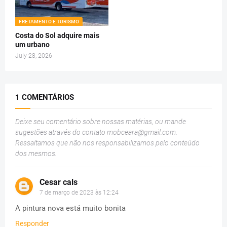
FRETAMENTO E TURISMO
Costa do Sol adquire mais
um urbano
July 28, 2026
1 COMENTÁRIOS
Deixe seu comentário sobre nossas matérias, ou mande
sugestões através do contato
mobceara@gmail.com
.
Ressaltamos que não nos responsabilizamos pelo conteúdo
dos mesmos.
Cesar cals
7 de março de 2023 às 12:24
A pintura nova está muito bonita
Responder