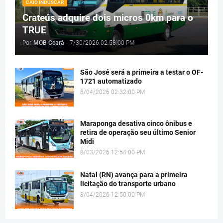
CAIO INDUSCAR
Crateús adquire dois micros 0km para o
TRUE
Por
MOB Ceará
-
7/30/2026 02:58:00 PM
São José será a primeira a testar o OF-
1721 automatizado
8/04/2026 02:32:00 PM
Maraponga desativa cinco ônibus e
retira de operação seu último Senior
Midi
8/03/2026 12:54:00 PM
Natal (RN) avança para a primeira
licitação do transporte urbano
8/04/2026 12:50:00 PM