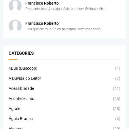
Francisco Roberto
Enquanto isso Aracaju e Salvador com ônibus elétri...
Francisco Roberto
E eu que ele foi o único na capital com essa confi...
CATEGORIES
4Bus (Buscoop)
(1)
A Dúvida do Leitor
(7)
Acessibilidade
(41)
Aconteceu há..
(46)
Agrale
(28)
Águia Branca
(4)
Alagoas
(20)