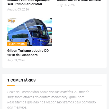
seu último Senior Midi
July 16, 2026
August 03, 2026
DESATIVADOS
Gilson Turismo adquire DD
2018 da Guanabara
July 09, 2026
1 COMENTÁRIOS
Deixe seu comentário sobre nossas matérias, ou mande
sugestões através do contato
mobceara@gmail.com
.
Ressaltamos que não nos responsabilizamos pelo conteúdo
dos mesmos.