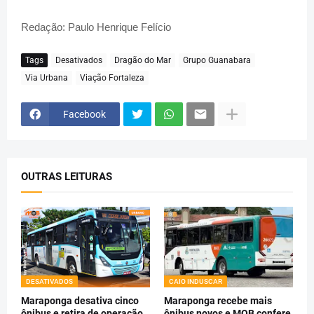
Redação: Paulo Henrique Felício
Tags
Desativados
Dragão do Mar
Grupo Guanabara
Via Urbana
Viação Fortaleza
Facebook
OUTRAS LEITURAS
DESATIVADOS
CAIO INDUSCAR
Maraponga desativa cinco
Maraponga recebe mais
ônibus e retira de operação
ônibus novos e MOB confere