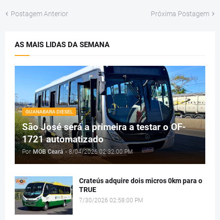
Postagem Anterior
Próxima Postagem
AS MAIS LIDAS DA SEMANA
GUANABARA DIESEL
São José será a primeira a testar o OF-
1721 automatizado
Por
MOB Ceará
-
8/04/2026 02:32:00 PM
Crateús adquire dois micros 0km para o
TRUE
7/30/2026 02:58:00 PM