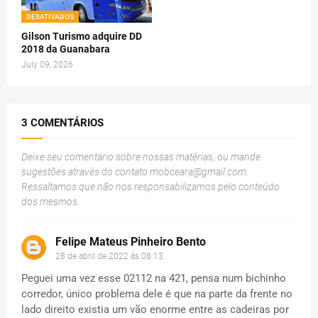
DESATIVADOS
Gilson Turismo adquire DD
2018 da Guanabara
July 09, 2026
3 COMENTÁRIOS
Deixe seu comentário sobre nossas matérias, ou mande
sugestões através do contato
mobceara@gmail.com
.
Ressaltamos que não nos responsabilizamos pelo conteúdo
dos mesmos.
Felipe Mateus Pinheiro Bento
28 de abril de 2022 às 08:13
Peguei uma vez esse 02112 na 421, pensa num bichinho
corredor, único problema dele é que na parte da frente no
lado direito existia um vão enorme entre as cadeiras por