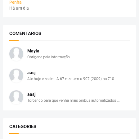
Penha
Há um dia
COMENTÁRIOS
Mayla
Obrigada pela informação.
aasj
Até hoje é assim. A 67 mantém o 907 (2009) na 710....
aasj
Torcendo para que venha mais ônibus automatizados ...
CATEGORIES