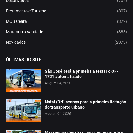
Desativados
(702)
Fretamento e Turismo
(807)
MOB Ceará
(372)
Matando a saudade
(388)
Novidades
(2373)
ÚLTIMAS DO SITE
São José será a primeira a testar o OF-
1721 automatizado
August 04, 2026
Natal (RN) avança para a primeira licitação
do transporte urbano
August 04, 2026
Maraponga desativa cinco ônibus e retira