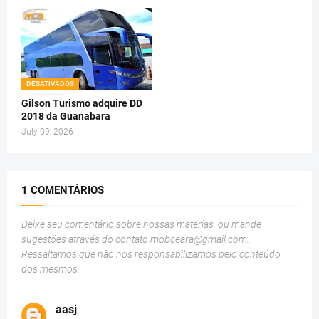
DESATIVADOS
Gilson Turismo adquire DD
2018 da Guanabara
July 09, 2026
1 COMENTÁRIOS
Deixe seu comentário sobre nossas matérias, ou mande
sugestões através do contato
mobceara@gmail.com
.
Ressaltamos que não nos responsabilizamos pelo conteúdo
dos mesmos.
aasj