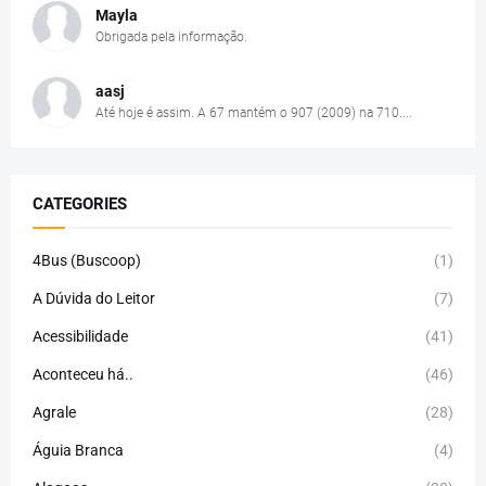
Mayla
Obrigada pela informação.
aasj
Até hoje é assim. A 67 mantém o 907 (2009) na 710....
CATEGORIES
4Bus (Buscoop)
(1)
A Dúvida do Leitor
(7)
Acessibilidade
(41)
Aconteceu há..
(46)
Agrale
(28)
Águia Branca
(4)