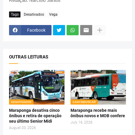
Redação: Narcisio Santos
Tags
Desativados
Vega
Facebook
OUTRAS LEITURAS
DESATIVADOS
CAIO INDUSCAR
Maraponga desativa cinco
Maraponga recebe mais
ônibus e retira de operação
ônibus novos e MOB confere
seu último Senior Midi
July 16, 2026
August 03, 2026