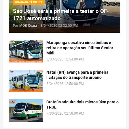
GUANABARA DIESEL
São José será a primeira a testar o OF-
1721 automatizado
Por
MOB Ceará
-
8/04/2026 02:32:00 PM
Maraponga desativa cinco ônibus e
retira de operação seu último Senior
Midi
8/03/2026 12:54:00 PM
Natal (RN) avança para a primeira
licitação do transporte urbano
8/04/2026 12:50:00 PM
Crateús adquire dois micros 0km para o
TRUE
7/30/2026 02:58:00 PM