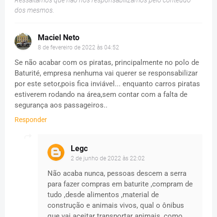
Ressaltamos que não nos responsabilizamos pelo conteúdo
dos mesmos.
Maciel Neto
8 de fevereiro de 2022 às 04:52
Se não acabar com os piratas, principalmente no polo de
Baturité, empresa nenhuma vai querer se responsabilizar
por este setor,pois fica inviável... enquanto carros piratas
estiverem rodando na área,sem contar com a falta de
segurança aos passageiros..
Responder
Legc
2 de junho de 2022 às 22:02
Não acaba nunca, pessoas descem a serra
para fazer compras em baturite ,compram de
tudo ,desde alimentos ,material de
construção e animais vivos, qual o ônibus
que vai aceitar transportar animais ,como