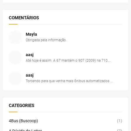
COMENTÁRIOS
Mayla
Obrigada pela informação.
aasj
Até hoje é assim. A 67 mantém o 907 (2009) na 710....
aasj
Torcendo para que venha mais ônibus automatizados ...
CATEGORIES
4Bus (Buscoop)
(1)