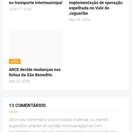
no transporte intermunicipal
implementação de operação
espelhada no Vale do
June 17, 2026
Jaguaribe
May 30, 2026
ARCE
ARCE decide mudanças nas
linhas da São Benedito
May 25, 2026
13 COMENTÁRIOS
Deixe seu comentário sobre nossas matérias, ou mande
sugestões através do contato
mobceara@gmail.com
.