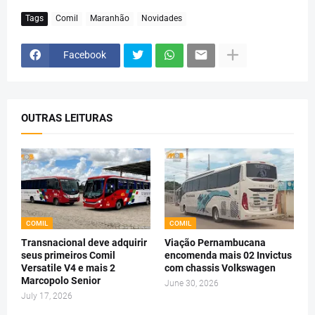
Tags
Comil
Maranhão
Novidades
Facebook
OUTRAS LEITURAS
COMIL
COMIL
Transnacional deve adquirir
Viação Pernambucana
seus primeiros Comil
encomenda mais 02 Invictus
Versatile V4 e mais 2
com chassis Volkswagen
Marcopolo Senior
June 30, 2026
July 17, 2026