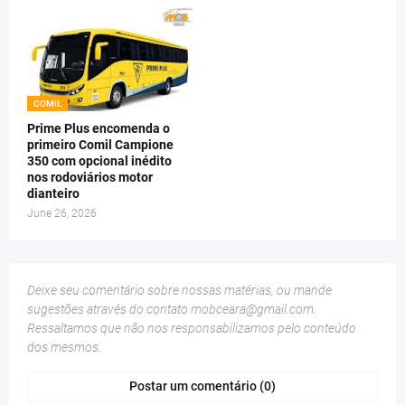
COMIL
Prime Plus encomenda o
primeiro Comil Campione
350 com opcional inédito
nos rodoviários motor
dianteiro
June 26, 2026
Deixe seu comentário sobre nossas matérias, ou mande
sugestões através do contato
mobceara@gmail.com
.
Ressaltamos que não nos responsabilizamos pelo conteúdo
dos mesmos.
Postar um comentário (0)