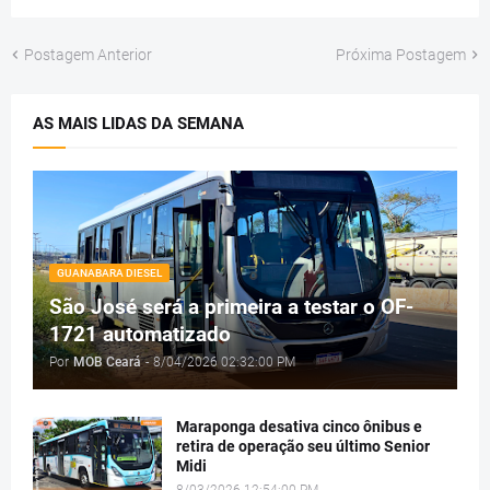
Postagem Anterior
Próxima Postagem
AS MAIS LIDAS DA SEMANA
GUANABARA DIESEL
São José será a primeira a testar o OF-
1721 automatizado
Por
MOB Ceará
-
8/04/2026 02:32:00 PM
Maraponga desativa cinco ônibus e
retira de operação seu último Senior
Midi
8/03/2026 12:54:00 PM