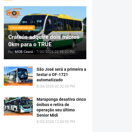
CAIO INDUSCAR
Crateús adquire dois micros
0km para o TRUE
Por
MOB Ceará
-
7/30/2026 02:58:00 PM
São José será a primeira a
testar o OF-1721
automatizado
8/04/2026 02:32:00 PM
Maraponga desativa cinco
ônibus e retira de
operação seu último
Senior Midi
8/03/2026 12:54:00 PM