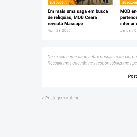
BUSOLOGIA
BUSOLOG
Em mais uma saga em busca
MOB enc
de relíquias, MOB Ceará
pertenc
revisita Massapê
interior
April 23, 2026
January 0
Deixe seu comentário sobre nossas matérias, o
Ressaltamos que não nos responsabilizamos p
Post
Postagem Anterior