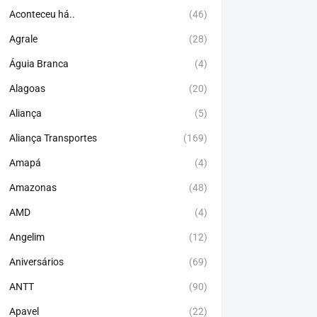
Aconteceu há..
(46)
Agrale
(28)
Águia Branca
(4)
Alagoas
(20)
Aliança
(5)
Aliança Transportes
(169)
Amapá
(4)
Amazonas
(48)
AMD
(4)
Angelim
(12)
Aniversários
(69)
ANTT
(90)
Apavel
(22)