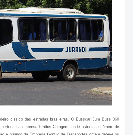
adeiro clssico das estradas brasileiras. O Busscar Jum Buss 360
 pertence a empresa Irmãos Coragem, onde ostenta o número de
o é oriundo da Empresa Gontijo de Transportes ontem deteve os