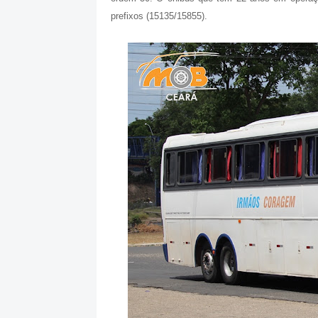
prefixos (15135/15855).