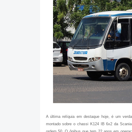
A última relíquia em destaque hoje, é um verd
montado sobre o chassi K124 IB 6x2 da Scania
ordem 50. O ônibus que tem 22 anos em operaçã