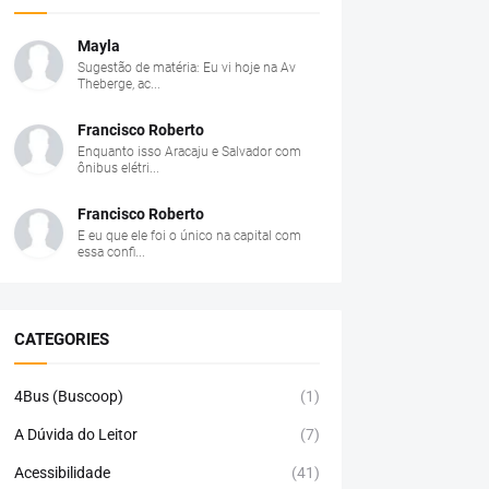
Mayla
Sugestão de matéria: Eu vi hoje na Av
Theberge, ac...
Francisco Roberto
Enquanto isso Aracaju e Salvador com
ônibus elétri...
Francisco Roberto
E eu que ele foi o único na capital com
essa confi...
CATEGORIES
4Bus (Buscoop)
(1)
A Dúvida do Leitor
(7)
Acessibilidade
(41)