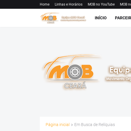
Home
Linhas e Horários
MOB no YouTube
MOB n
INÍCIO
PARCEI
Página inicial
Em Busca de Relíquias