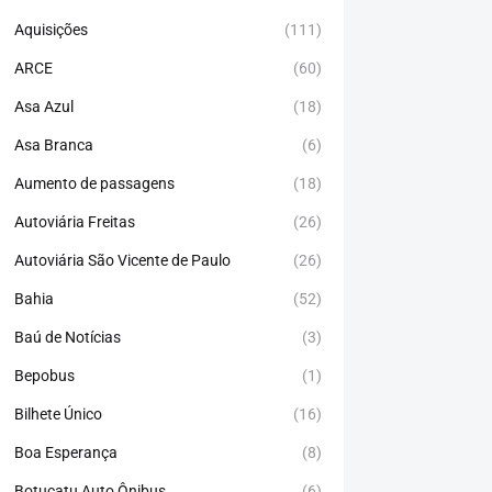
Aquisições
(111)
ARCE
(60)
Asa Azul
(18)
Asa Branca
(6)
Aumento de passagens
(18)
Autoviária Freitas
(26)
Autoviária São Vicente de Paulo
(26)
Bahia
(52)
Baú de Notícias
(3)
Bepobus
(1)
Bilhete Único
(16)
Boa Esperança
(8)
Botucatu Auto Ônibus
(6)