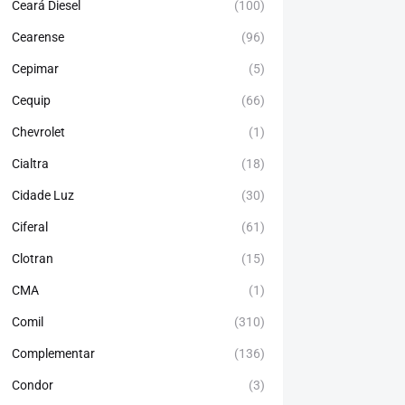
Ceará Diesel
(100)
Cearense
(96)
Cepimar
(5)
Cequip
(66)
Chevrolet
(1)
Cialtra
(18)
Cidade Luz
(30)
Ciferal
(61)
Clotran
(15)
CMA
(1)
Comil
(310)
Complementar
(136)
Condor
(3)