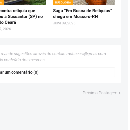
IA
BUSOLOGIA
ontra relíquia que
Saga “Em Busca de Relíquias”
eu à Sussantur (SP) no
chega em Mossoró-RN
 do Ceará
June 09, 2025
7, 2026
u mande sugestões através do contato
mobceara@gmail.com
.
elo conteúdo dos mesmos.
ar um comentário (0)
Próxima Postagem