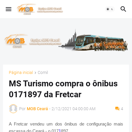
Página inicial
Comil
MS Turismo compra o ônibus
0171897 da Fretcar
Por
MOB Ceará
-
2/12/2021 04:00:00 AM
4
A Fretcar vendeu um dos ônibus de configuração mais
escassa do Ceará - o 017
1
897.