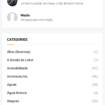
Já falei é questão de meses, a São Benedito fechar...
Mayla
Obrigada pela informação.
CATEGORIES
4Bus (Buscoop)
(1)
A Dúvida do Leitor
(7)
Acessibilidade
(41)
Aconteceu há..
(46)
Agrale
(28)
Águia Branca
(4)
Alagoas
(20)