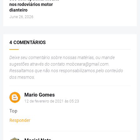
nos rodoviários motor
dianteiro
June 26, 2026
4 COMENTÁRIOS
Deixe seu comentário sobre nossas matérias, ou mande
sugestões através do contato
mobceara@gmail.com
.
Ressaltamos que não nos responsabilizamos pelo conteúdo
dos mesmos.
Mario Gomes
12 de fevereiro de 2021 às 05:23
Top
Responder