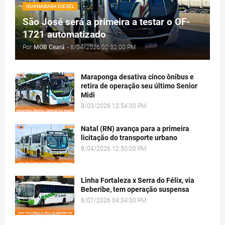
GUANABARA DIESEL
São José será a primeira a testar o OF-
1721 automatizado
Por
MOB Ceará
-
8/04/2026 02:32:00 PM
Maraponga desativa cinco ônibus e
retira de operação seu último Senior
Midi
8/03/2026 12:54:00 PM
Natal (RN) avança para a primeira
licitação do transporte urbano
8/04/2026 12:50:00 PM
Linha Fortaleza x Serra do Félix, via
Beberibe, tem operação suspensa
8/07/2026 04:34:00 PM