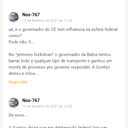
Nos-767
13 de fevereiro de 2021 às 10:54
ué, e o governador do CE tem influência na esfera federal
como?
Pode não, fi...
No "primeiro lockdown" o governador da Bahia tentou
barrar todo e qualquer tipo de transporte e ganhou um
monte de processo pro governo responder. A Gontijo
deitou e rolou....
Responder
Nos-767
15 de fevereiro de 2021 às 13:03
De novo...
A Gontijo disse que era deliberação federal (por ser