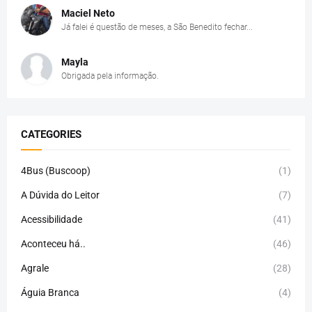
Maciel Neto
Já falei é questão de meses, a São Benedito fechar...
Mayla
Obrigada pela informação.
CATEGORIES
4Bus (Buscoop)
(1)
A Dúvida do Leitor
(7)
Acessibilidade
(41)
Aconteceu há..
(46)
Agrale
(28)
Águia Branca
(4)