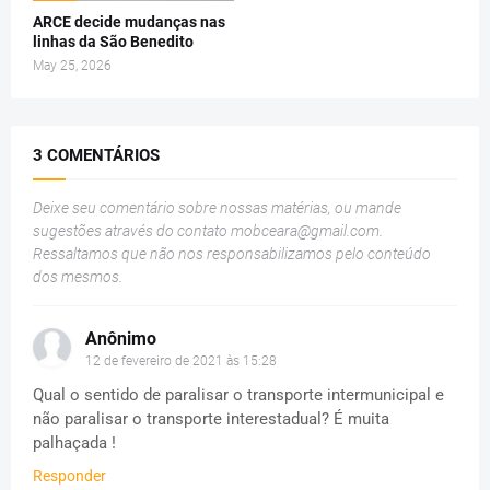
ARCE decide mudanças nas
linhas da São Benedito
May 25, 2026
3 COMENTÁRIOS
Deixe seu comentário sobre nossas matérias, ou mande
sugestões através do contato
mobceara@gmail.com
.
Ressaltamos que não nos responsabilizamos pelo conteúdo
dos mesmos.
Anônimo
12 de fevereiro de 2021 às 15:28
Qual o sentido de paralisar o transporte intermunicipal e
não paralisar o transporte interestadual? É muita
palhaçada !
Responder