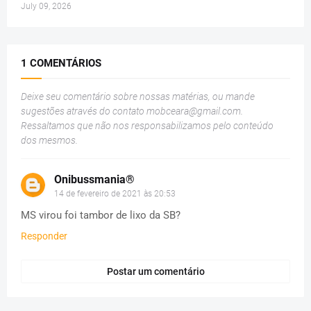
July 09, 2026
1 COMENTÁRIOS
Deixe seu comentário sobre nossas matérias, ou mande
sugestões através do contato
mobceara@gmail.com
.
Ressaltamos que não nos responsabilizamos pelo conteúdo
dos mesmos.
Onibussmania®
14 de fevereiro de 2021 às 20:53
MS virou foi tambor de lixo da SB?
Responder
Postar um comentário