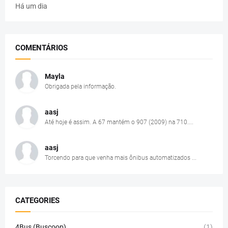
Há um dia
COMENTÁRIOS
Mayla
Obrigada pela informação.
aasj
Até hoje é assim. A 67 mantém o 907 (2009) na 710....
aasj
Torcendo para que venha mais ônibus automatizados ...
CATEGORIES
4Bus (Buscoop)
(1)