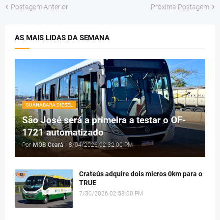
Postagem Anterior
Próxima Postagem
AS MAIS LIDAS DA SEMANA
GUANABARA DIESEL
São José será a primeira a testar o OF-
1721 automatizado
Por
MOB Ceará
-
8/04/2026 02:32:00 PM
Crateús adquire dois micros 0km para o
TRUE
7/30/2026 02:58:00 PM