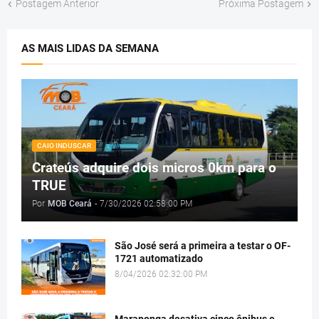
Postagem Anterior
Próxima Postagem
AS MAIS LIDAS DA SEMANA
CAIO INDUSCAR
Crateús adquire dois micros 0km para o
TRUE
Por
MOB Ceará
-
7/30/2026 02:58:00 PM
São José será a primeira a testar o OF-
1721 automatizado
8/04/2026 02:32:00 PM