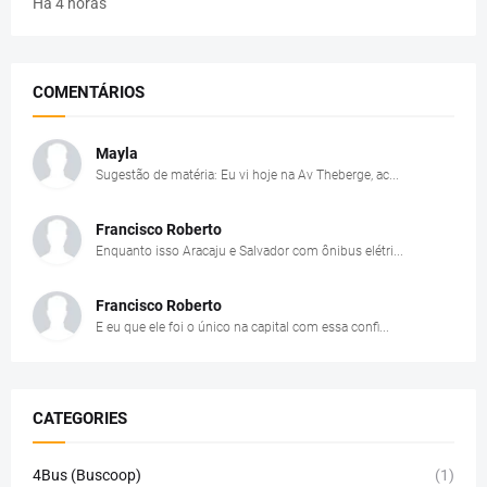
Há 4 horas
COMENTÁRIOS
Mayla
Sugestão de matéria: Eu vi hoje na Av Theberge, ac...
Francisco Roberto
Enquanto isso Aracaju e Salvador com ônibus elétri...
Francisco Roberto
E eu que ele foi o único na capital com essa confi...
CATEGORIES
4Bus (Buscoop)
(1)