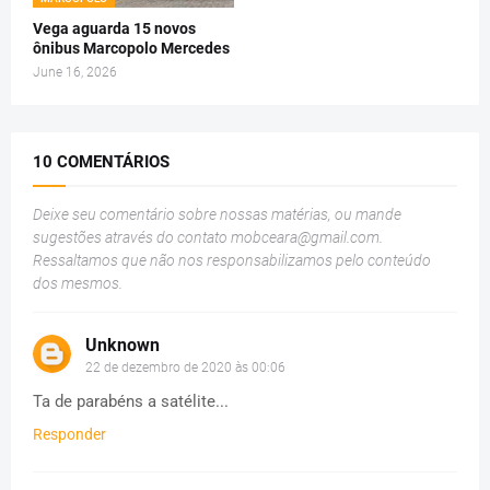
Vega aguarda 15 novos
ônibus Marcopolo Mercedes
June 16, 2026
10 COMENTÁRIOS
Deixe seu comentário sobre nossas matérias, ou mande
sugestões através do contato
mobceara@gmail.com
.
Ressaltamos que não nos responsabilizamos pelo conteúdo
dos mesmos.
Unknown
22 de dezembro de 2020 às 00:06
Ta de parabéns a satélite...
Responder