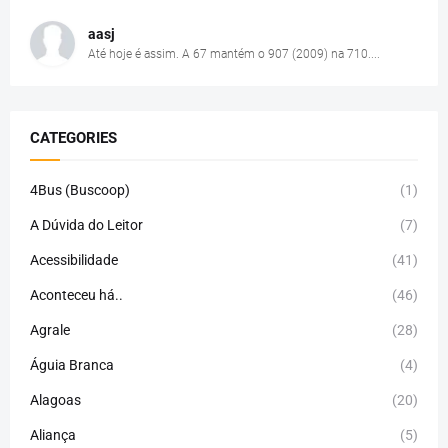
aasj
Até hoje é assim. A 67 mantém o 907 (2009) na 710....
CATEGORIES
4Bus (Buscoop)
(1)
A Dúvida do Leitor
(7)
Acessibilidade
(41)
Aconteceu há..
(46)
Agrale
(28)
Águia Branca
(4)
Alagoas
(20)
Aliança
(5)