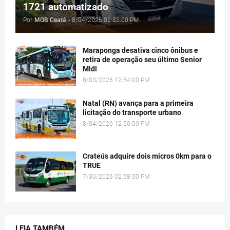
1721 automatizado
Por
MOB Ceará
-
8/04/2026 02:32:00 PM
Maraponga desativa cinco ônibus e
retira de operação seu último Senior
Midi
8/03/2026 12:54:00 PM
Natal (RN) avança para a primeira
licitação do transporte urbano
8/04/2026 12:50:00 PM
Crateús adquire dois micros 0km para o
TRUE
7/30/2026 02:58:00 PM
LEIA TAMBÉM