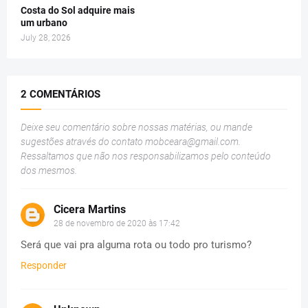
Costa do Sol adquire mais
um urbano
July 28, 2026
2 COMENTÁRIOS
Deixe seu comentário sobre nossas matérias, ou mande
sugestões através do contato
mobceara@gmail.com
.
Ressaltamos que não nos responsabilizamos pelo conteúdo
dos mesmos.
Cicera Martins
28 de novembro de 2020 às 17:42
Será que vai pra alguma rota ou todo pro turismo?
Responder