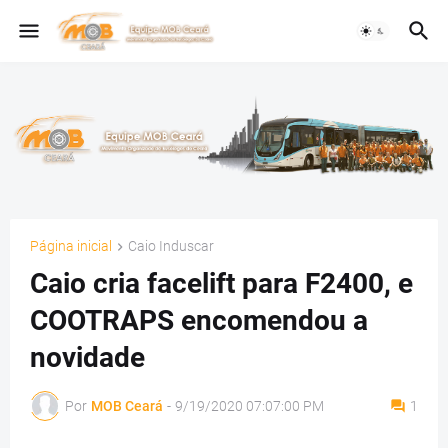
Página inicial
Caio Induscar
Caio cria facelift para F2400, e
COOTRAPS encomendou a
novidade
Por
MOB Ceará
-
9/19/2020 07:07:00 PM
1