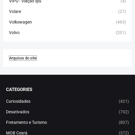
VIPU - Viação Ipu
(4)
Volare
(27)
Volkswagen
(463)
Volvo
(201)
CATEGORIES
Curiosidades
(421)
Desativados
(702)
Fretamento e Turismo
(807)
MOB Ceará
(372)