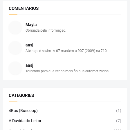
COMENTÁRIOS
Mayla
Obrigada pela informação.
aasj
Até hoje é assim. A 67 mantém o 907 (2009) na 710....
aasj
Torcendo para que venha mais ônibus automatizados ...
CATEGORIES
4Bus (Buscoop)
(1)
A Dúvida do Leitor
(7)