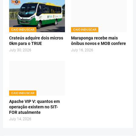
CAIO INDUSCAR
CAIO INDUSCAR
Crateús adquire dois micros
Maraponga recebe mais
0km para o TRUE
ônibus novos e MOB confere
July 30, 2026
July 16, 2026
CAIO INDUSCAR
Apache VIP V: quantos em
operação existem no SIT-
FOR atualmente
July 14, 2026