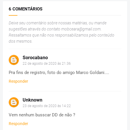
6 COMENTÁRIOS
Deixe seu comentário sobre nossas matérias, ou mande
sugestões através do contato
mobceara@gmail.com
.
Ressaltamos que não nos responsabilizamos pelo conteúdo
dos mesmos.
Sorocabano
22 de agosto de 2020 às 21:36
Pra fins de registro, foto do amigo Marco Goldani....
Responder
Unknown
23 de agosto de 2020 às 14:22
Vem nenhum busscar DD de não ?
Responder