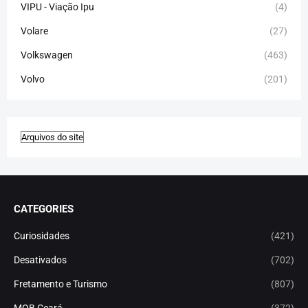
VIPU - Viação Ipu
(4)
Volare
(27)
Volkswagen
(463)
Volvo
(201)
CATEGORIES
Curiosidades
(421)
Desativados
(702)
Fretamento e Turismo
(807)