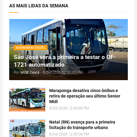
AS MAIS LIDAS DA SEMANA
GUANABARA DIESEL
São José será a primeira a testar o OF-
1721 automatizado
Por
MOB Ceará
-
8/04/2026 02:32:00 PM
Maraponga desativa cinco ônibus e
retira de operação seu último Senior
Midi
8/03/2026 12:54:00 PM
Natal (RN) avança para a primeira
licitação do transporte urbano
8/04/2026 12:50:00 PM