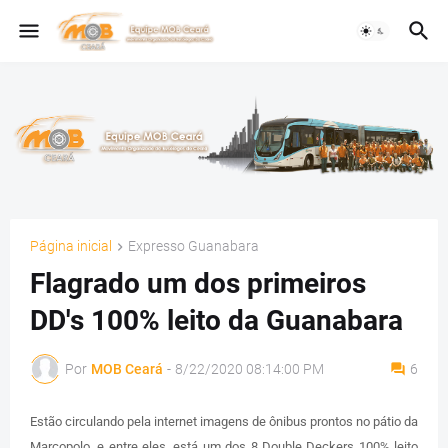
Página inicial
Expresso Guanabara
Flagrado um dos primeiros
DD's 100% leito da Guanabara
Por
MOB Ceará
-
8/22/2020 08:14:00 PM
6
Estão circulando pela internet imagens de ônibus prontos no pátio da
Marcopolo, e entre eles, está um dos 8 Double Deckers 100% leito