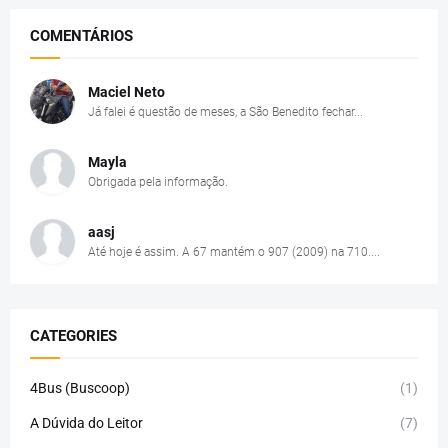
COMENTÁRIOS
Maciel Neto
Já falei é questão de meses, a São Benedito fechar...
Mayla
Obrigada pela informação.
aasj
Até hoje é assim. A 67 mantém o 907 (2009) na 710....
CATEGORIES
4Bus (Buscoop)
(1)
A Dúvida do Leitor
(7)