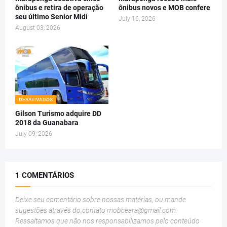
ônibus e retira de operação
ônibus novos e MOB confere
seu último Senior Midi
July 16, 2026
August 03, 2026
DESATIVADOS
Gilson Turismo adquire DD
2018 da Guanabara
July 09, 2026
1 COMENTÁRIOS
Deixe seu comentário sobre nossas matérias, ou mande
sugestões através do contato
mobceara@gmail.com
.
Ressaltamos que não nos responsabilizamos pelo conteúdo