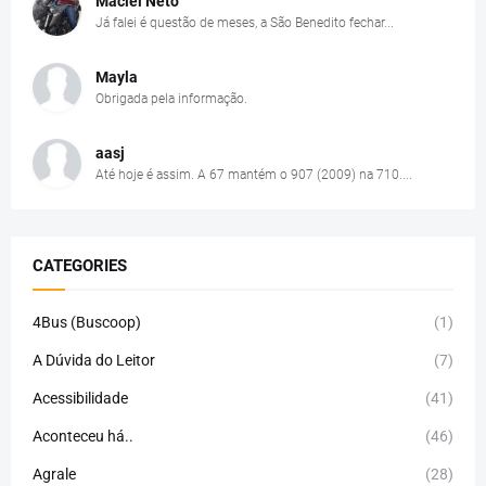
Maciel Neto
Já falei é questão de meses, a São Benedito fechar...
Mayla
Obrigada pela informação.
aasj
Até hoje é assim. A 67 mantém o 907 (2009) na 710....
CATEGORIES
4Bus (Buscoop)
(1)
A Dúvida do Leitor
(7)
Acessibilidade
(41)
Aconteceu há..
(46)
Agrale
(28)