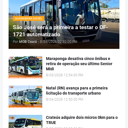
GUANABARA DIESEL
São José será a primeira a testar o OF-
1721 automatizado
Por
MOB Ceará
-
8/04/2026 02:32:00 PM
Maraponga desativa cinco ônibus e
retira de operação seu último Senior
Midi
8/03/2026 12:54:00 PM
Natal (RN) avança para a primeira
licitação do transporte urbano
8/04/2026 12:50:00 PM
Crateús adquire dois micros 0km para o
TRUE