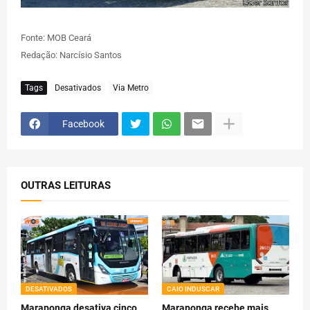
Fonte: MOB Ceará
Redação: Narcísio Santos
Tags
Desativados
Via Metro
Facebook
OUTRAS LEITURAS
DESATIVADOS
CAIO INDUSCAR
Maraponga desativa cinco
Maraponga recebe mais