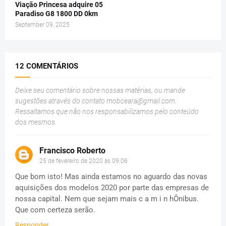
Viação Princesa adquire 05
Paradiso G8 1800 DD 0km
September 09, 2025
12 COMENTÁRIOS
Deixe seu comentário sobre nossas matérias, ou mande
sugestões através do contato
mobceara@gmail.com
.
Ressaltamos que não nos responsabilizamos pelo conteúdo
dos mesmos.
Francisco Roberto
25 de fevereiro de 2020 às 09:06
Que bom isto! Mas ainda estamos no aguardo das novas
aquisições dos modelos 2020 por parte das empresas de
nossa capital. Nem que sejam mais c a m i n hÔnibus.
Que com certeza serão.
Responder