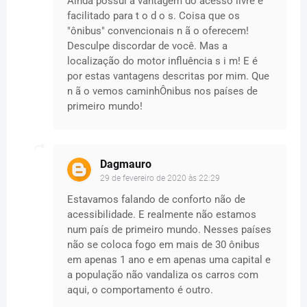
Ainda possui a vantagem do acesso livre e
facilitado para t o d o s. Coisa que os
"ônibus" convencionais n ã o oferecem!
Desculpe discordar de você. Mas a
localização do motor influência s i m! E é
por estas vantagens descritas por mim. Que
n ã o vemos caminhÔnibus nos países de
primeiro mundo!
Dagmauro
29 de fevereiro de 2020 às 22:29
Estavamos falando de conforto não de
acessibilidade. E realmente não estamos
num país de primeiro mundo. Nesses países
não se coloca fogo em mais de 30 ônibus
em apenas 1 ano e em apenas uma capital e
a população não vandaliza os carros com
aqui, o comportamento é outro.