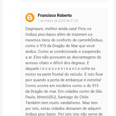
Francisco Roberto
1 de março de 2020 às 01:20
Dagmauro, melhor ainda cara! Pois os
ônibus piso-baixo além de trazerem os
mesmos itens de conforto de caminhÔnibus,
como o 915 da Dragão do Mar que você
andou. Como ar condicionado e suspensão
a ar. Eles não possuem as desvantagens do
acesso chato e difícil dos degraus. E
daquele i n c o n v e n i n e n t e cofre no
motor na parte frontal do veículo. E isto ficar
pior quando a porta de embarque é estreita!
Como ocorre em modelos como o do 915
da Dragão do mar. Em cidades como de São
Paulo, Niterói(RJ), Santiago do Chile.
Também tem muito vandalismo. Mas tem
por isto, estas cidades deixaram de adquirir
ônibus piso baixo. Por isto isto não serve de