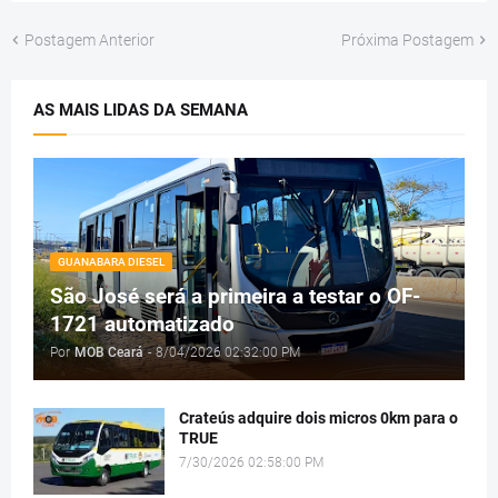
Postagem Anterior
Próxima Postagem
AS MAIS LIDAS DA SEMANA
GUANABARA DIESEL
São José será a primeira a testar o OF-
1721 automatizado
Por
MOB Ceará
-
8/04/2026 02:32:00 PM
Crateús adquire dois micros 0km para o
TRUE
7/30/2026 02:58:00 PM