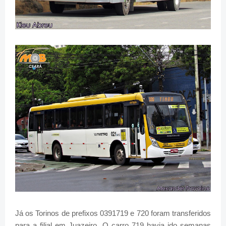
Já os Torinos de prefixos 0391719 e 720 foram transferidos
para a filial em Juazeiro. O carro 719 havia ido semanas