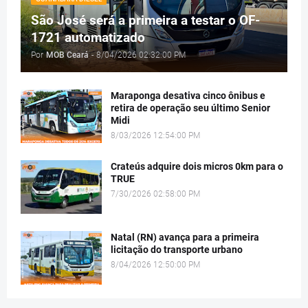
São José será a primeira a testar o OF-
1721 automatizado
Por
MOB Ceará
-
8/04/2026 02:32:00 PM
Maraponga desativa cinco ônibus e
retira de operação seu último Senior
Midi
8/03/2026 12:54:00 PM
Crateús adquire dois micros 0km para o
TRUE
7/30/2026 02:58:00 PM
Natal (RN) avança para a primeira
licitação do transporte urbano
8/04/2026 12:50:00 PM