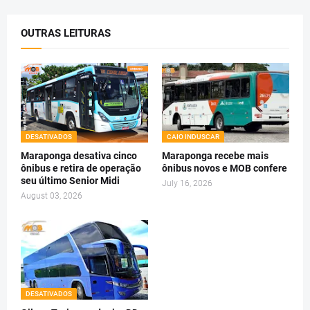
OUTRAS LEITURAS
DESATIVADOS
CAIO INDUSCAR
Maraponga desativa cinco
Maraponga recebe mais
ônibus e retira de operação
ônibus novos e MOB confere
seu último Senior Midi
July 16, 2026
August 03, 2026
DESATIVADOS