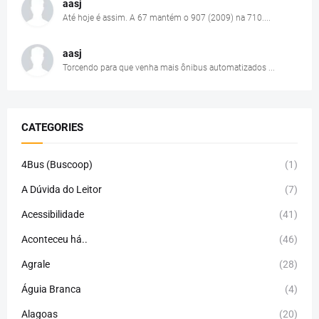
aasj
Até hoje é assim. A 67 mantém o 907 (2009) na 710....
aasj
Torcendo para que venha mais ônibus automatizados ...
CATEGORIES
4Bus (Buscoop)
(1)
A Dúvida do Leitor
(7)
Acessibilidade
(41)
Aconteceu há..
(46)
Agrale
(28)
Águia Branca
(4)
Alagoas
(20)