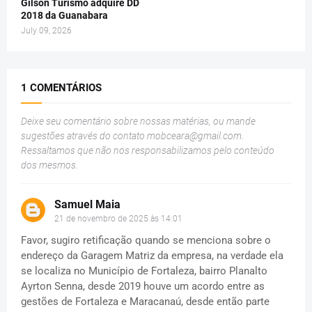
Gilson Turismo adquire DD
2018 da Guanabara
July 09, 2026
1 COMENTÁRIOS
Deixe seu comentário sobre nossas matérias, ou mande
sugestões através do contato
mobceara@gmail.com
.
Ressaltamos que não nos responsabilizamos pelo conteúdo
dos mesmos.
Samuel Maia
21 de novembro de 2025 às 14:01
Favor, sugiro retificação quando se menciona sobre o
endereço da Garagem Matriz da empresa, na verdade ela
se localiza no Município de Fortaleza, bairro Planalto
Ayrton Senna, desde 2019 houve um acordo entre as
gestões de Fortaleza e Maracanaú, desde então parte