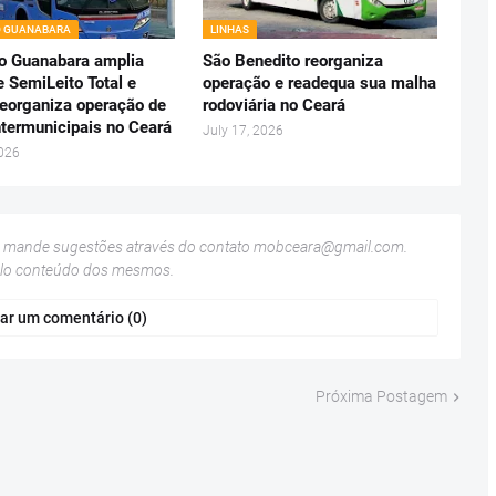
O GUANABARA
LINHAS
o Guanabara amplia
São Benedito reorganiza
e SemiLeito Total e
operação e readequa sua malha
reorganiza operação de
rodoviária no Ceará
ntermunicipais no Ceará
July 17, 2026
2026
u mande sugestões através do contato
mobceara@gmail.com
.
elo conteúdo dos mesmos.
ar um comentário (0)
Próxima Postagem