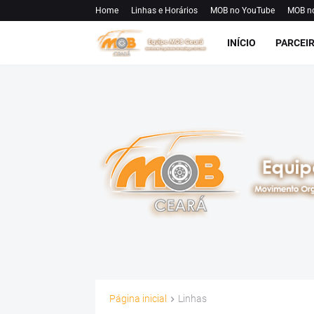
Home
Linhas e Horários
MOB no YouTube
MOB n
INÍCIO
PARCEI
Página inicial
Linhas