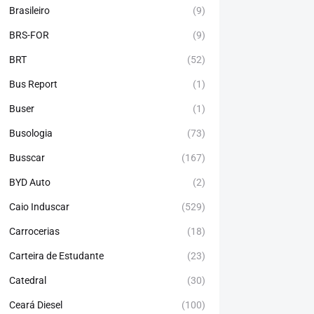
Brasileiro
(9)
BRS-FOR
(9)
BRT
(52)
Bus Report
(1)
Buser
(1)
Busologia
(73)
Busscar
(167)
BYD Auto
(2)
Caio Induscar
(529)
Carrocerias
(18)
Carteira de Estudante
(23)
Catedral
(30)
Ceará Diesel
(100)