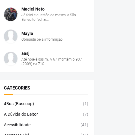
Maciel Neto
Já falei é questão de meses, a São
Benedito fechar...
Mayla
Obrigada pela informação.
aasj
Até hoje é assim. A 67 mantém o 907
(2009) na 710....
CATEGORIES
4Bus (Buscoop)
(1)
A Dúvida do Leitor
(7)
Acessibilidade
(41)