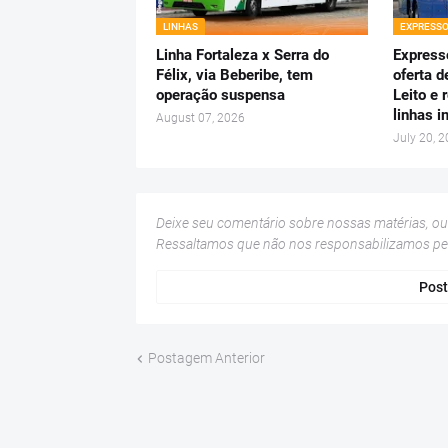
LINHAS
EXPRESS
Linha Fortaleza x Serra do
Express
Félix, via Beberibe, tem
oferta d
operação suspensa
Leito e 
linhas i
August 07, 2026
July 20, 
Deixe seu comentário sobre nossas matérias, o
Ressaltamos que não nos responsabilizamos p
Post
Postagem Anterior