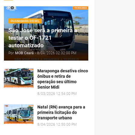
GUANABARA DIESEL
São José será a primeira a
testar o OF-1721
automatizado
Por
MOB Ceará
-
8/04/2026 02:32:00 PM
Maraponga desativa cinco
ônibus e retira de
operação seu último
Senior Midi
8/03/2026 12:54:00 PM
Natal (RN) avança para a
primeira licitação do
transporte urbano
8/04/2026 12:50:00 PM