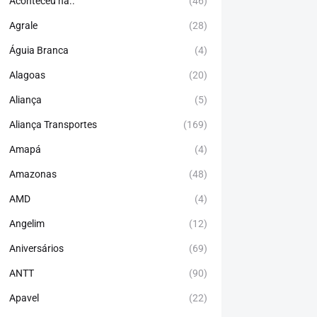
Aconteceu há..
(46)
Agrale
(28)
Águia Branca
(4)
Alagoas
(20)
Aliança
(5)
Aliança Transportes
(169)
Amapá
(4)
Amazonas
(48)
AMD
(4)
Angelim
(12)
Aniversários
(69)
ANTT
(90)
Apavel
(22)