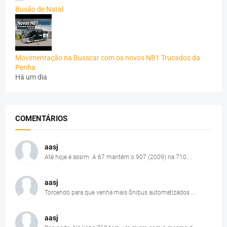
Busão de Natal
Movimentação na Busscar com os novos NB1 Trucados da
Penha
Há um dia
COMENTÁRIOS
aasj
Até hoje é assim. A 67 mantém o 907 (2009) na 710....
aasj
Torcendo para que venha mais ônibus automatizados ...
aasj