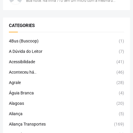
Boa noite. Na linha 710 tem um micro com a mesma d...
CATEGORIES
4Bus (Buscoop)
(1)
A Dúvida do Leitor
(7)
Acessibilidade
(41)
Aconteceu há..
(46)
Agrale
(28)
Águia Branca
(4)
Alagoas
(20)
Aliança
(5)
Aliança Transportes
(169)