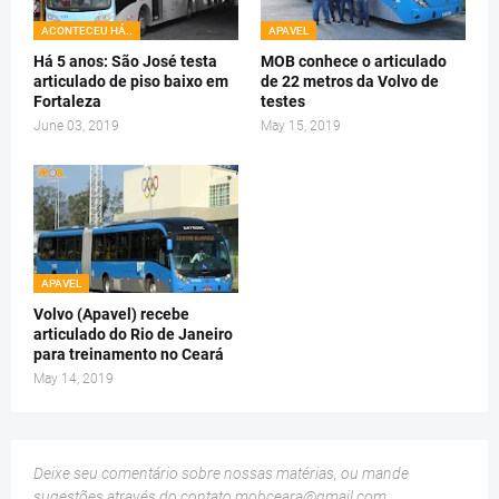
ACONTECEU HÁ..
APAVEL
Há 5 anos: São José testa
MOB conhece o articulado
articulado de piso baixo em
de 22 metros da Volvo de
Fortaleza
testes
June 03, 2019
May 15, 2019
APAVEL
Volvo (Apavel) recebe
articulado do Rio de Janeiro
para treinamento no Ceará
May 14, 2019
Deixe seu comentário sobre nossas matérias, ou mande
sugestões através do contato
mobceara@gmail.com
.