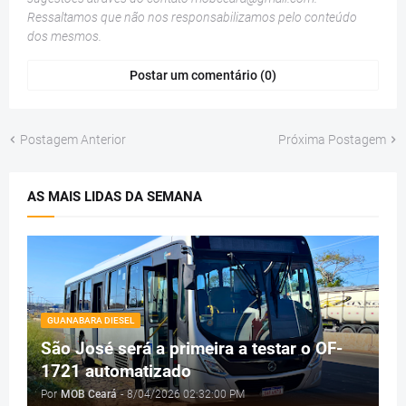
Ressaltamos que não nos responsabilizamos pelo conteúdo
dos mesmos.
Postar um comentário (0)
Postagem Anterior
Próxima Postagem
AS MAIS LIDAS DA SEMANA
GUANABARA DIESEL
São José será a primeira a testar o OF-
1721 automatizado
Por
MOB Ceará
-
8/04/2026 02:32:00 PM