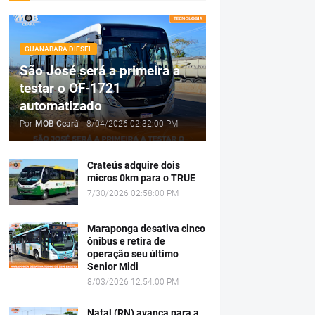
GUANABARA DIESEL
São José será a primeira a
testar o OF-1721
automatizado
Por
MOB Ceará
-
8/04/2026 02:32:00 PM
Crateús adquire dois
micros 0km para o TRUE
7/30/2026 02:58:00 PM
Maraponga desativa cinco
ônibus e retira de
operação seu último
Senior Midi
8/03/2026 12:54:00 PM
Natal (RN) avança para a