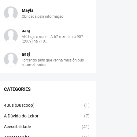
Mayla
Obrigada pela informação.
aasj
Até hoje é assim. A 67 mantém o 907
(2009) na 710....
aasj
Torcendo para que venha mais ônibus
automatizados ...
CATEGORIES
4Bus (Buscoop)
(1)
A Dúvida do Leitor
(7)
Acessibilidade
(41)