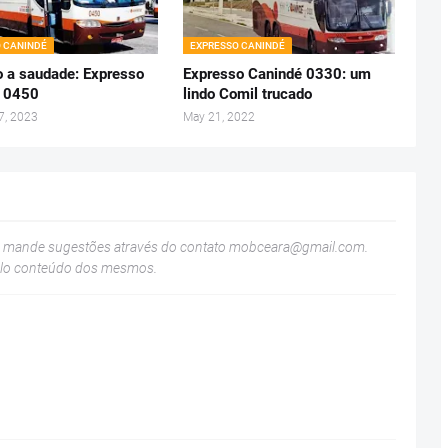
 CANINDÉ
EXPRESSO CANINDÉ
 a saudade: Expresso
Expresso Canindé 0330: um
 0450
lindo Comil trucado
7, 2023
May 21, 2022
u mande sugestões através do contato
mobceara@gmail.com
.
elo conteúdo dos mesmos.