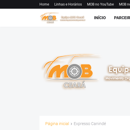
Home
Linhas e Horários
MOB no YouTube
MOB n
INÍCIO
PARCEI
Página inicial
Expresso Canindé