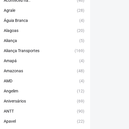
Aconteceu há..
(46)
Agrale
(28)
Águia Branca
(4)
Alagoas
(20)
Aliança
(5)
Aliança Transportes
(169)
Amapá
(4)
Amazonas
(48)
AMD
(4)
Angelim
(12)
Aniversários
(69)
ANTT
(90)
Apavel
(22)