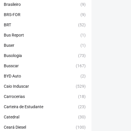
Brasileiro
(9)
BRS-FOR
(9)
BRT
(52)
Bus Report
(1)
Buser
(1)
Busologia
(73)
Busscar
(167)
BYD Auto
(2)
Caio Induscar
(529)
Carrocerias
(18)
Carteira de Estudante
(23)
Catedral
(30)
Ceará Diesel
(100)