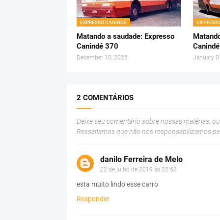
EXPRESSO CANINDÉ
EXPRESSO
Matando a saudade: Expresso
Matando
Canindé 370
Canindé
December 10, 2025
January 0
2 COMENTÁRIOS
Deixe seu comentário sobre nossas matérias, o
Ressaltamos que não nos responsabilizamos p
danilo Ferreira de Melo
22 de julho de 2019 às 22:53
esta muito lindo esse carro
Responder