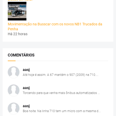
Movimentação na Busscar com os novos NB1 Trucados da
Penha
Há 22 horas
COMENTÁRIOS
aasj
Até hoje é assim. A 67 mantém o 907 (2009) na 710....
aasj
Torcendo para que venha mais ônibus automatizados ...
aasj
Boa noite. Na linha 710 tem um micro com a mesma d...