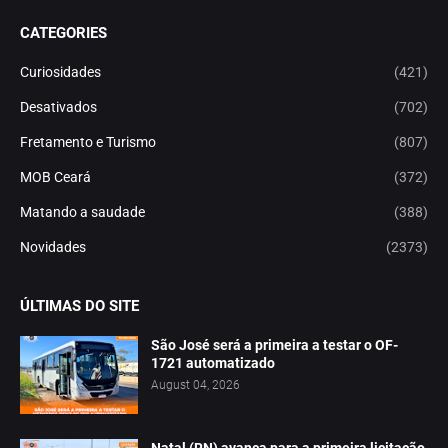
CATEGORIES
Curiosidades
(421)
Desativados
(702)
Fretamento e Turismo
(807)
MOB Ceará
(372)
Matando a saudade
(388)
Novidades
(2373)
ÚLTIMAS DO SITE
São José será a primeira a testar o OF-
1721 automatizado
August 04, 2026
Natal (RN) avança para a primeira licitação