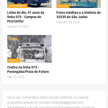
ANIVERSÁRIOS
CIALTRA
Linha do dia: 41 anos da
Fotos inéditas e a história do
linha 075 - Campus do
32535 da São Judas
Pici/Unifor
February 03, 2024
August 15, 2024
CIALTRA
Cialtra na linha 073 -
Parangaba/Praia do Futuro
May 02, 2022
Deixe seu comentário sobre nossas matérias, ou mande
sugestões através do contato
mobceara@gmail.com
.
Ressaltamos que não nos responsabilizamos pelo conteúdo