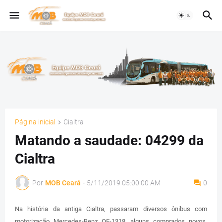
Página inicial
Cialtra
Matando a saudade: 04299 da
Cialtra
Por
MOB Ceará
-
5/11/2019 05:00:00 AM
0
Na história da antiga Cialtra, passaram diversos ônibus com
motorização Mercedes-Benz OF-1318, alguns comprados novos,