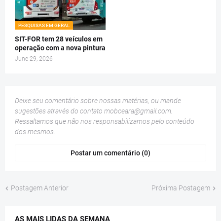
PESQUISAS EM GERAL
SIT-FOR tem 28 veículos em
operação com a nova pintura
June 29, 2026
Deixe seu comentário sobre nossas matérias, ou mande
sugestões através do contato
mobceara@gmail.com
.
Ressaltamos que não nos responsabilizamos pelo conteúdo
dos mesmos.
Postar um comentário (0)
Postagem Anterior
Próxima Postagem
AS MAIS LIDAS DA SEMANA