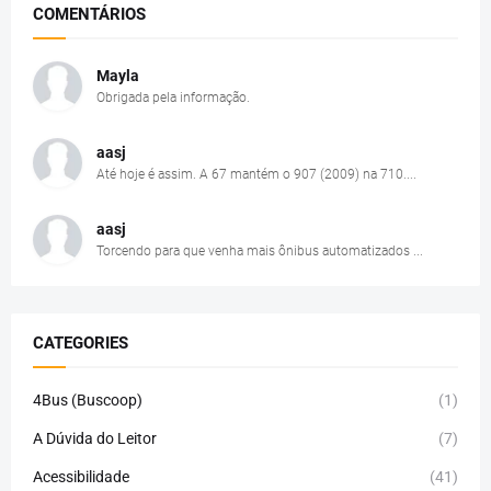
COMENTÁRIOS
Mayla
Obrigada pela informação.
aasj
Até hoje é assim. A 67 mantém o 907 (2009) na 710....
aasj
Torcendo para que venha mais ônibus automatizados ...
CATEGORIES
4Bus (Buscoop)
(1)
A Dúvida do Leitor
(7)
Acessibilidade
(41)