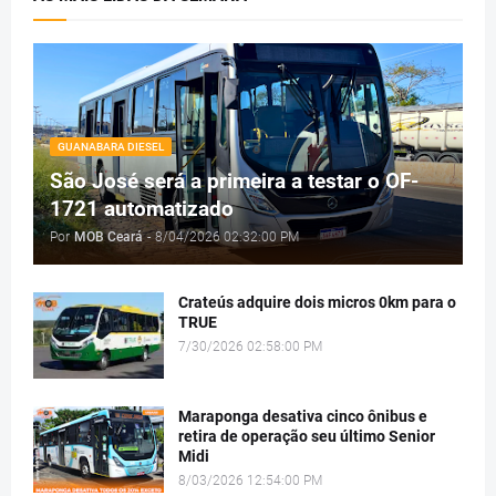
GUANABARA DIESEL
São José será a primeira a testar o OF-
1721 automatizado
Por
MOB Ceará
-
8/04/2026 02:32:00 PM
Crateús adquire dois micros 0km para o
TRUE
7/30/2026 02:58:00 PM
Maraponga desativa cinco ônibus e
retira de operação seu último Senior
Midi
8/03/2026 12:54:00 PM