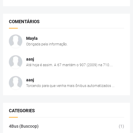
COMENTÁRIOS
Mayla
Obrigada pela informação.
aasj
Até hoje é assim. A 67 mantém o 907 (2009) na 710....
aasj
Torcendo para que venha mais ônibus automatizados ...
CATEGORIES
4Bus (Buscoop)
(1)