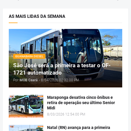
AS MAIS LIDAS DA SEMANA
GUANABARA DIESEL
São José será a primeira a testar o OF-
1721 automatizado
Por
MOB Ceará
-
8/04/2026 02:32:00 PM
Maraponga desativa cinco ônibus e
retira de operação seu último Senior
Midi
8/03/2026 12:54:00 PM
Natal (RN) avança para a primeira