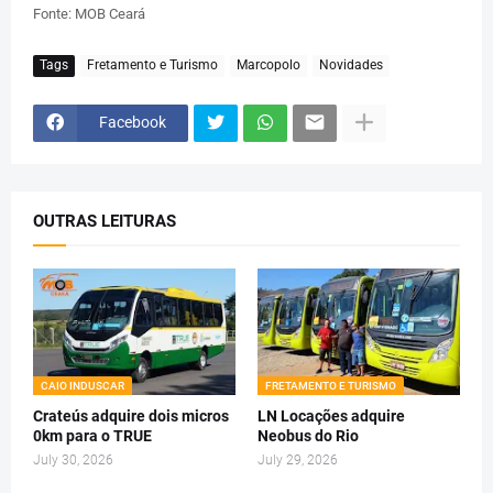
Fonte: MOB Ceará
Tags
Fretamento e Turismo
Marcopolo
Novidades
Facebook
OUTRAS LEITURAS
CAIO INDUSCAR
FRETAMENTO E TURISMO
Crateús adquire dois micros
LN Locações adquire
0km para o TRUE
Neobus do Rio
July 30, 2026
July 29, 2026