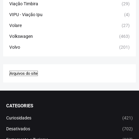
Viação Timbira
(29)
VIPU - Viação Ipu
(4)
Volare
(27)
Volkswagen
(463)
Volvo
(201)
CATEGORIES
Curiosidades
(421)
Desativados
(702)