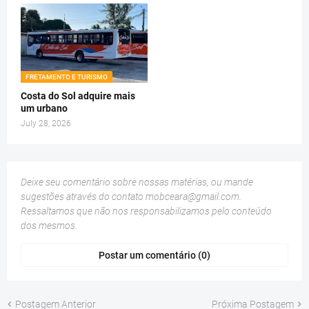
FRETAMENTO E TURISMO
Costa do Sol adquire mais
um urbano
July 28, 2026
Deixe seu comentário sobre nossas matérias, ou mande
sugestões através do contato
mobceara@gmail.com
.
Ressaltamos que não nos responsabilizamos pelo conteúdo
dos mesmos.
Postar um comentário (0)
Postagem Anterior
Próxima Postagem