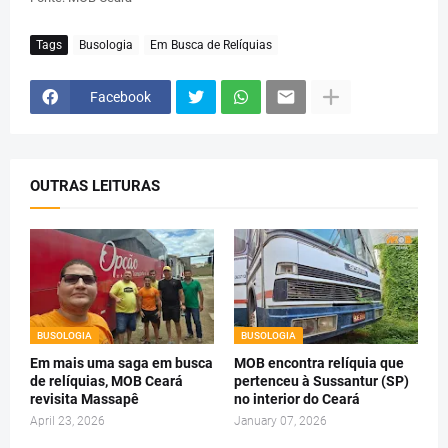
Tags
Busologia
Em Busca de Relíquias
Facebook
OUTRAS LEITURAS
BUSOLOGIA
BUSOLOGIA
Em mais uma saga em busca
MOB encontra relíquia que
de relíquias, MOB Ceará
pertenceu à Sussantur (SP)
revisita Massapê
no interior do Ceará
April 23, 2026
January 07, 2026