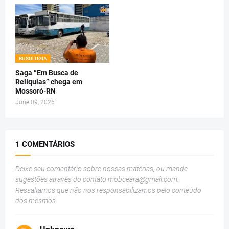
BUSOLOGIA
Saga “Em Busca de
Relíquias” chega em
Mossoró-RN
June 09, 2025
1 COMENTÁRIOS
Deixe seu comentário sobre nossas matérias, ou mande
sugestões através do contato
mobceara@gmail.com
.
Ressaltamos que não nos responsabilizamos pelo conteúdo
dos mesmos.