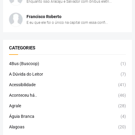
Enquanto isso Aracaju e Salvador com ônibus elétri...
Francisco Roberto
E eu que ele foi o único na capital com essa confi...
CATEGORIES
4Bus (Buscoop)
(1)
A Dúvida do Leitor
(7)
Acessibilidade
(41)
Aconteceu há..
(46)
Agrale
(28)
Águia Branca
(4)
Alagoas
(20)