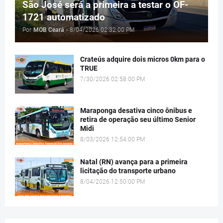
São José será a primeira a testar o OF-
1721 automatizado
Por
MOB Ceará
-
8/04/2026 02:32:00 PM
Crateús adquire dois micros 0km para o
TRUE
7/30/2026 02:58:00 PM
Maraponga desativa cinco ônibus e
retira de operação seu último Senior
Midi
8/03/2026 12:54:00 PM
Natal (RN) avança para a primeira
licitação do transporte urbano
8/04/2026 12:50:00 PM