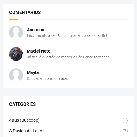
COMENTÁRIOS
Anomino
Infezlimente a são Benedito estar deixando as linh...
Maciel Neto
Já falei é questão de meses, a São Benedito fechar...
Mayla
Obrigada pela informação.
CATEGORIES
4Bus (Buscoop)
(1)
A Dúvida do Leitor
(7)