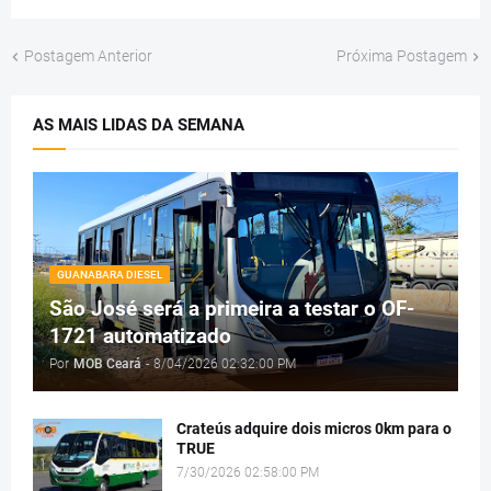
Postagem Anterior
Próxima Postagem
AS MAIS LIDAS DA SEMANA
GUANABARA DIESEL
São José será a primeira a testar o OF-
1721 automatizado
Por
MOB Ceará
-
8/04/2026 02:32:00 PM
Crateús adquire dois micros 0km para o
TRUE
7/30/2026 02:58:00 PM