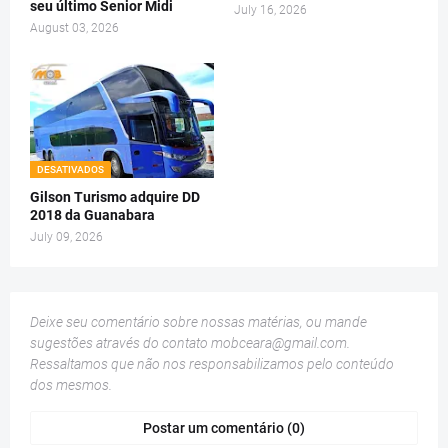
seu último Senior Midi
July 16, 2026
August 03, 2026
DESATIVADOS
Gilson Turismo adquire DD
2018 da Guanabara
July 09, 2026
Deixe seu comentário sobre nossas matérias, ou mande
sugestões através do contato
mobceara@gmail.com
.
Ressaltamos que não nos responsabilizamos pelo conteúdo
dos mesmos.
Postar um comentário (0)