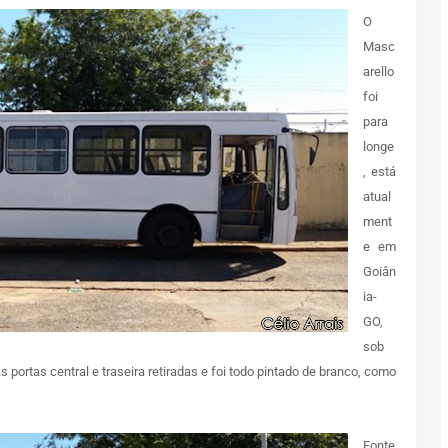
O
Masc
arello
foi
para
longe
, está
atual
ment
e em
Goiân
ia-
GO,
sob
 portas central e traseira retiradas e foi todo pintado de branco, como
Fonte