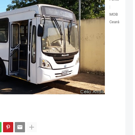
:
MOB
Ceará