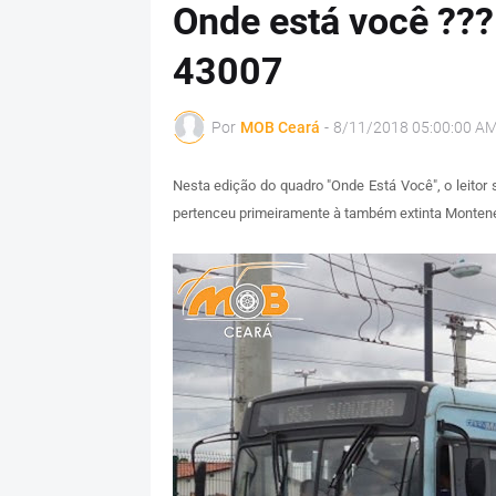
Onde está você ???
43007
Por
MOB Ceará
-
8/11/2018 05:00:00 A
Nesta edição do quadro "Onde Está Você", o leito
pertenceu primeiramente à também extinta Monten