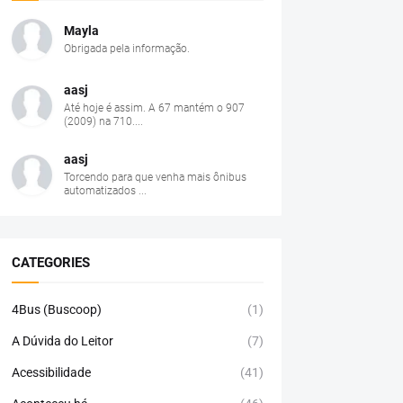
Mayla
Obrigada pela informação.
aasj
Até hoje é assim. A 67 mantém o 907
(2009) na 710....
aasj
Torcendo para que venha mais ônibus
automatizados ...
CATEGORIES
4Bus (Buscoop)
(1)
A Dúvida do Leitor
(7)
Acessibilidade
(41)