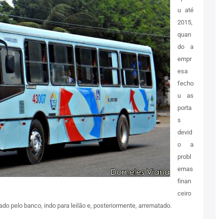
u até
2015,
quan
do a
empr
esa
fecho
u as
porta
s
devid
o a
probl
emas
finan
ceiro
do pelo banco, indo para leilão e, posteriormente, arrematado.