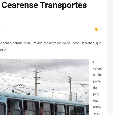
 Cearense Transportes
M
1
r saberá o paradeiro de um dos Mascarellos da saudosa Cearense, que
egro.
O
veícul
o foi
parte
da
pequ
ena
renov
ação