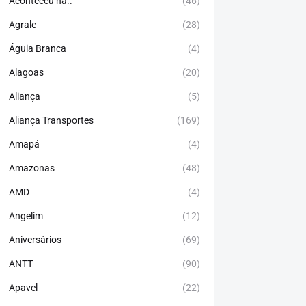
Aconteceu há..
(46)
Agrale
(28)
Águia Branca
(4)
Alagoas
(20)
Aliança
(5)
Aliança Transportes
(169)
Amapá
(4)
Amazonas
(48)
AMD
(4)
Angelim
(12)
Aniversários
(69)
ANTT
(90)
Apavel
(22)