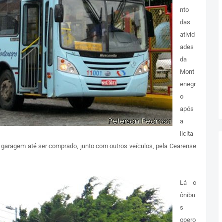
nto
das
ativid
ades
da
Mont
enegr
o
após
a
licita
a garagem até ser comprado, junto com outros veículos, pela Cearense
Lá o
ônibu
s
opero