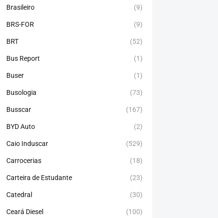
Brasileiro
(9)
BRS-FOR
(9)
BRT
(52)
Bus Report
(1)
Buser
(1)
Busologia
(73)
Busscar
(167)
BYD Auto
(2)
Caio Induscar
(529)
Carrocerias
(18)
Carteira de Estudante
(23)
Catedral
(30)
Ceará Diesel
(100)