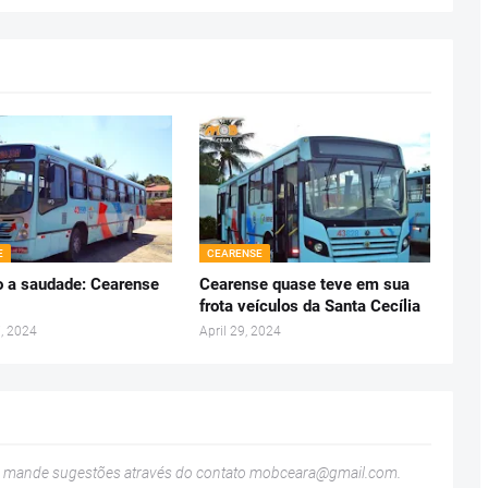
E
CEARENSE
 a saudade: Cearense
Cearense quase teve em sua
frota veículos da Santa Cecília
, 2024
April 29, 2024
u mande sugestões através do contato
mobceara@gmail.com
.