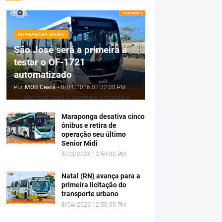
GUANABARA DIESEL
São José será a primeira a
testar o OF-1721
automatizado
Por
MOB Ceará
-
8/04/2026 02:32:00 PM
Maraponga desativa cinco
ônibus e retira de
operação seu último
Senior Midi
8/03/2026 12:54:00 PM
Natal (RN) avança para a
primeira licitação do
transporte urbano
8/04/2026 12:50:00 PM