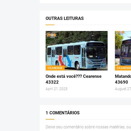
OUTRAS LEITURAS
CEARENSE
CEARENS
Onde está você??? Cearense
Matando
43322
43690
April 21, 2025
August 27
1 COMENTÁRIOS
Deixe seu comentário sobre nossas matérias, o