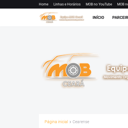
Home
Linhas e Horários
MOB no YouTube
MOB n
INÍCIO
PARCEI
Página inicial
Cearense