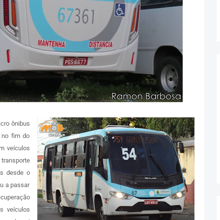
cro ônibus
 no fim do
m veículos
transporte
os desde o
u a passar
ecuperação
s veículos