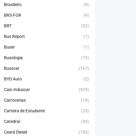
Brasileiro
(9)
BRS-FOR
(9)
BRT
(52)
Bus Report
(1)
Buser
(1)
Busologia
(73)
Busscar
(167)
BYD Auto
(2)
Caio Induscar
(529)
Carrocerias
(18)
Carteira de Estudante
(23)
Catedral
(30)
Ceará Diesel
(100)