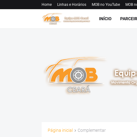
Home
Linhas e Horários
MOB no YouTube
MOB n
INÍCIO
PARCEI
Página inicial
Complementar