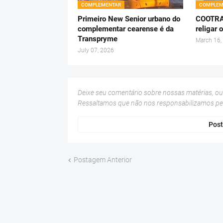
COMPLEMENTAR
COMPLEM
Primeiro New Senior urbano do
COOTRAP
complementar cearense é da
religar 
Transpryme
March 16,
July 07, 2026
Deixe seu comentário sobre nossas matérias, o
Ressaltamos que não nos responsabilizamos p
Post
Postagem Anterior