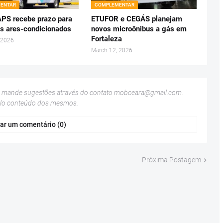
ENTAR
COMPLEMENTAR
S recebe prazo para
ETUFOR e CEGÁS planejam
os ares-condicionados
novos microônibus a gás em
Fortaleza
 2026
March 12, 2026
u mande sugestões através do contato
mobceara@gmail.com
.
elo conteúdo dos mesmos.
ar um comentário (0)
Próxima Postagem