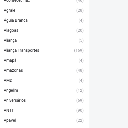
Aconteceu há..
(46)
Agrale
(28)
Águia Branca
(4)
Alagoas
(20)
Aliança
(5)
Aliança Transportes
(169)
Amapá
(4)
Amazonas
(48)
AMD
(4)
Angelim
(12)
Aniversários
(69)
ANTT
(90)
Apavel
(22)