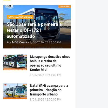
GUANABARA DIESEL
São José será a primeira a
testar o OF-1721
automatizado
Por
MOB Ceará
-
8/04/2026 02:32:00 PM
Maraponga desativa cinco
ônibus e retira de
operação seu último
Senior Midi
8/03/2026 12:54:00 PM
Natal (RN) avança para a
primeira licitação do
transporte urbano
8/04/2026 12:50:00 PM