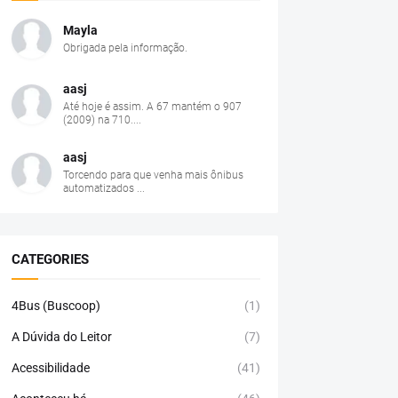
Mayla
Obrigada pela informação.
aasj
Até hoje é assim. A 67 mantém o 907
(2009) na 710....
aasj
Torcendo para que venha mais ônibus
automatizados ...
CATEGORIES
4Bus (Buscoop)
(1)
A Dúvida do Leitor
(7)
Acessibilidade
(41)